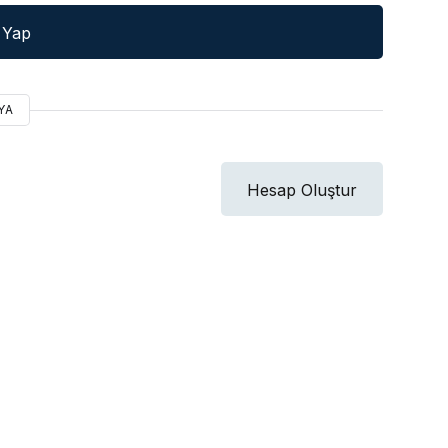
ş Yap
YA
Hesap Oluştur