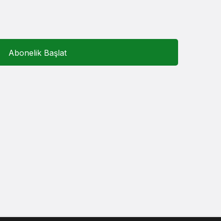
Sistem Modu
Sistem modunu seçin.
Abonelik Başlat