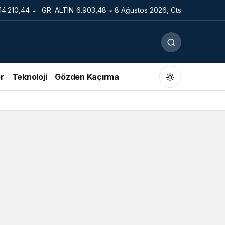
14.210,44
GR. ALTIN
6.903,48
8 Ağustos 2026, Cts
r
Teknoloji
Gözden Kaçırma
Gündüz Modu
Gündüz modunu seçin.
Gece Modu
Gece modunu seçin.