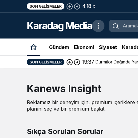
4:18
x
SON GELIŞMELER
Karadag Media
Gündem
Ekonomi
Siyaset
Karad
19:37
Durmitor Dağında Yara
SON GELIŞMELER
Kanews Insight
Reklamsız bir deneyim için, premium içeriklere 
planını seç ve bir premium başlat.
Sıkça Sorulan Sorular