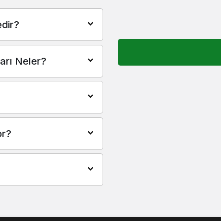
dir?
arı Neler?
or?