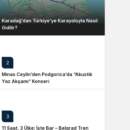
Karadağ’dan Türkiye’ye Karayoluyla Nasıl
Gidilir?
2
Minas Ceylin’den Podgorica’da “Akustik
Yaz Akşamı” Konseri
3
11 Saat, 3 Ülke; İşte Bar – Belgrad Tren