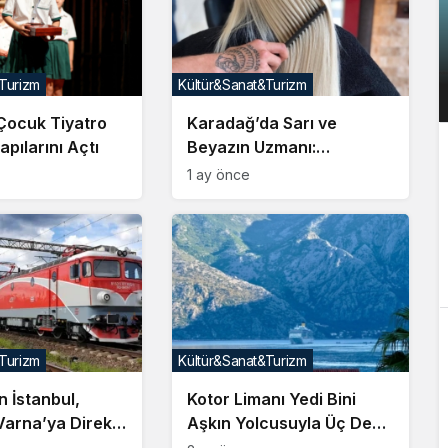
Turizm
Kültür&Sanat&Turizm
 Çocuk Tiyatro
Karadağ’da Sarı ve
apılarını Açtı
Beyazın Uzmanı:
Antalya’nın Ünlü Saç
1 ay önce
Sanatçısı Sinan,
Değişimin Adresi Oldu
Turizm
Kültür&Sanat&Turizm
n İstanbul,
Kotor Limanı Yedi Bini
Varna’ya Direkt
Aşkın Yolcusuyla Üç Dev
Seferleri
Kruvaziyeri Ağırlıyor