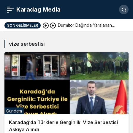
Karadag Media
Durmitor Dağında Yaralanan
SON GELIŞMELER
Yunan Turist Başarıyla Kurtarıldı
vize serbestisi
Gündem
Karadağ’da Türklerle Gerginlik: Vize Serbestisi
Askıya Alındı