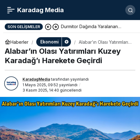
Karadag Media
Durmitor Dağında Yaralanan
SON GELIŞMELER
Yunan Turist Başarıyla Kurtarıldı
Ekonomi
Haberler
Alabar’ın Olası Yatırımları
Kuzey Karadağ’ı
Alabar’ın Olası Yatırımları Kuzey
Harekete Geçirdi
Karadağ’ı Harekete Geçirdi
KaradagMedia
tarafından yayınlandı
1 Mayıs 2025, 09:52
yayınlandı
3 Kasım 2025, 14:40
güncellendi