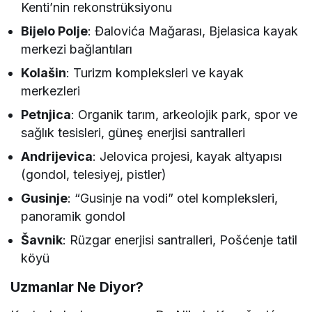
Kenti’nin rekonstrüksiyonu
Bijelo Polje
: Đalovića Mağarası, Bjelasica kayak
merkezi bağlantıları
Kolašin
: Turizm kompleksleri ve kayak
merkezleri
Petnjica
: Organik tarım, arkeolojik park, spor ve
sağlık tesisleri, güneş enerjisi santralleri
Andrijevica
: Jelovica projesi, kayak altyapısı
(gondol, telesiyej, pistler)
Gusinje
: “Gusinje na vodi” otel kompleksleri,
panoramik gondol
Šavnik
: Rüzgar enerjisi santralleri, Pošćenje tatil
köyü
Uzmanlar Ne Diyor?