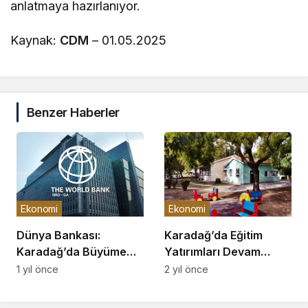
anlatmaya hazırlanıyor.
Kaynak:
CDM
– 01.05.2025
Benzer Haberler
Ekonomi
Ekonomi
Dünya Bankası:
Karadağ’da Eğitim
Karadağ’da Büyüme
Yatırımları Devam
Yavaşladı, Enflasyon
Ediyor
1 yıl önce
2 yıl önce
Düşüşte