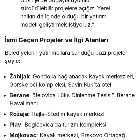
Gusinje’de doğayla uyumlu,
sürdürülebilir projelere açığız. Yerel
halkın da içinde olduğu bir yatırım
modeli geliştirmek istiyoruz.”
İsmi Geçen
Projeler ve İlgi Alanları
Belediyelerin yatırımcılara sunduğu bazı projeler
şöyle:
Žabljak
: Gondolla bağlanacak kayak merkezleri,
Gorske oči kompleksi, Savin Kuk’ta otel
Berane
: “Jelovica Lüks Dinlenme Tesisi”, Berane
Havalimanı
Rožaje
: Hajla–Štedim kayak merkezi
Plav
: Bogićevica’da turizm kompleksi
Mojkovac
: Kayak merkezi, Brskovo Ortaçağ