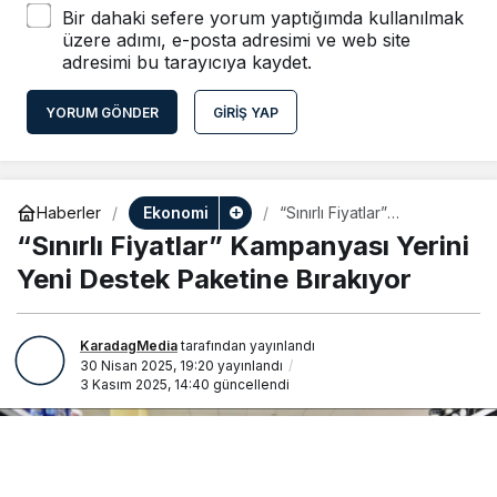
Bir dahaki sefere yorum yaptığımda kullanılmak
üzere adımı, e-posta adresimi ve web site
adresimi bu tarayıcıya kaydet.
YORUM GÖNDER
GIRIŞ YAP
Ekonomi
Haberler
“Sınırlı Fiyatlar”
Kampanyası Yerini Yeni
“Sınırlı Fiyatlar” Kampanyası Yerini
Destek Paketine Bırakıyor
Yeni Destek Paketine Bırakıyor
KaradagMedia
tarafından yayınlandı
30 Nisan 2025, 19:20
yayınlandı
3 Kasım 2025, 14:40
güncellendi