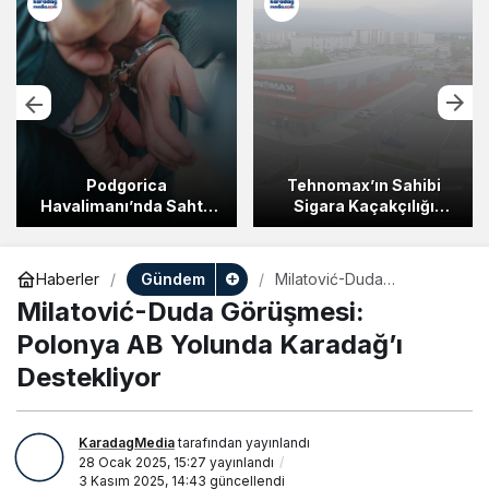
Podgorica
Tehnomax’ın Sahibi
Havalimanı’nda Sahte
Sigara Kaçakçılığı
Belgelerle Yakalanan
Operasyonunda
Türk Vatandaşı
Tutuklandı
Tutuklandı
Gündem
Haberler
Milatović-Duda
Görüşmesi: Polonya AB
Milatović-Duda Görüşmesi:
Yolunda Karadağ’ı
Destekliyor
Polonya AB Yolunda Karadağ’ı
Destekliyor
KaradagMedia
tarafından yayınlandı
28 Ocak 2025, 15:27
yayınlandı
3 Kasım 2025, 14:43
güncellendi