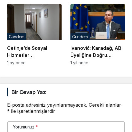
Gündem
Gündem
Cetinje’de Sosyal
Ivanović: Karadağ, AB
Hizmetler
Üyeliğine Doğru
Çalışanlarının Gözü
Kararlılıkla İlerliyor
1 ay önce
1 yıl önce
Önünde Annesini
Döven Şahıs Gözaltına
Alındı
Bir Cevap Yaz
E-posta adresiniz yayınlanmayacak.
Gerekli alanlar
*
ile işaretlenmişlerdir
Yorumunuz
*