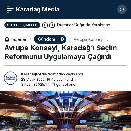
Karadag Media
Kotor Polisi Düzenlediği
SON GELIŞMELER
Operasyonla Bir Uyuşturucu
Gündem
Haberler
Avrupa Konseyi,
Karadağ’ı Seçim
Avrupa Konseyi, Karadağ’ı Seçim
Satıcısını Tutukladı
Reformunu Uygulamaya
Çağırdı
Reformunu Uygulamaya Çağırdı
KaradagMedia
tarafından yayınlandı
28 Ocak 2025, 16:45
yayınlandı
3 Kasım 2025, 14:43
güncellendi