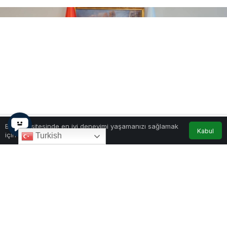
Bu web sitesinde en iyi deneyimi yaşamanızı sağlamak
Kabul
için çerezler kullanılmaktadır.
Turkish
0
Paylaş
1
Karadağ Cumhurbaşkanı Jakov Milatović, resmi
ziyaret kapsamında Polonya Cumhurbaşkanı