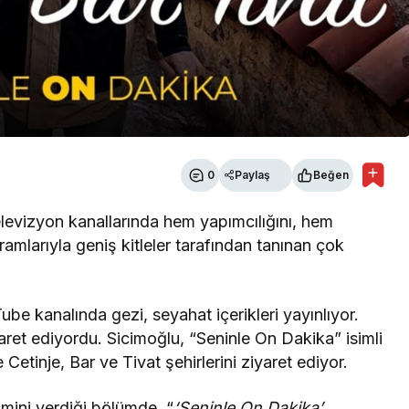
0
Paylaş
Beğen
televizyon kanallarında hem yapımcılığını, hem
amlarıyla geniş kitleler tarafından tanınan çok
ube kanalında gezi, seyahat içerikleri yayınlıyor.
aret ediyordu. Sicimoğlu, “Seninle On Dakika” isimli
etinje, Bar ve Tivat şehirlerini ziyaret ediyor.
smini verdiği bölümde, “
‘Seninle On Dakika’