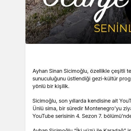
Ayhan Sinan Sicimoğlu, özellikle çeşitli 
sunuculuğunu üstlendiği gezi-kültür progr
yönlü bir kişilik.
Sicimoğlu, son yıllarda kendisine ait YouT
Ünlü sima, bir süredir Montenegro’yu ziy
YouTube serisinin 4. Sezon 7. bölümü’nde C
Ayhan Sicimoğlu “İki yüzü ile Karadağ” i