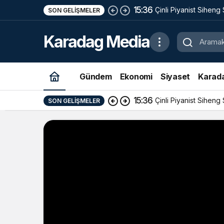
15:36
Çinli Piyanist Siheng
SON GELIŞMELER
KotorArt Festivalind
Karadag Media
Alıyor
Gündem
Ekonomi
Siyaset
Karad
15:36
Çinli Piyanist Siheng
SON GELIŞMELER