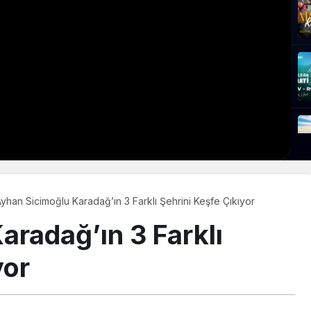
yhan Sicimoğlu Karadağ’ın 3 Farklı Şehrini Keşfe Çıkıyor
aradağ’ın 3 Farklı
yor