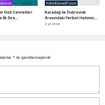
akkında
Kültür&Sanat&Turizm
n Gizli Cennetleri
Karadağ ile Dubrovnik
 İlk Sıra
Arasındaki Feribot Hattının
’dan
Tarifesi Açıklandı
2 yıl önce
 alanlar
*
ile işaretlenmişlerdir