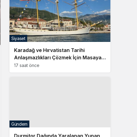
Siyaset
Karadağ ve Hırvatistan Tarihi
Anlaşmazlıkları Çözmek İçin Masaya
Oturuyor
17 saat önce
Gündem
Durmitor Dağında Yaralanan Yunan