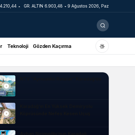
14.210,44
GR. ALTIN
6.903,48
9 Ağustos 2026, Paz
r
Teknoloji
Gözden Kaçırma
NTV “Ayrıcalıklı Rotalar” Karadağ’da
Gündüz Modu
Gündüz modunu seçin.
Karadağ’ın En Yüksek Demiryolu
Köprüsünde Nefes Kesen Uçuş
Gece Modu
Gece modunu seçin.
Ayhan Sicimoğlu’nun Karadağ