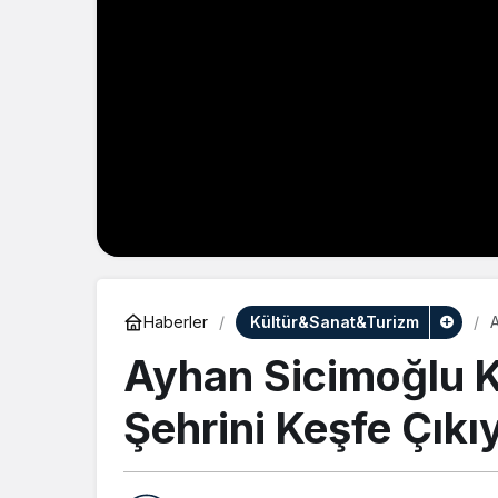
Kültür&Sanat&Turizm
Haberler
A
Ayhan Sicimoğlu K
Şehrini Keşfe Çıkı