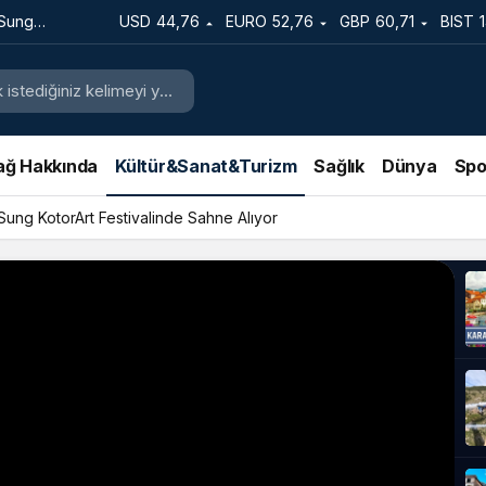
 Sung
USD
44,76
EURO
52,76
GBP
60,71
BIST
e Sahne
ağ Hakkında
Kültür&Sanat&Turizm
Sağlık
Dünya
Spo
 Sung KotorArt Festivalinde Sahne Alıyor