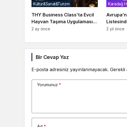
Kültür&Sanat&Turizm
Karadağ H
THY Business Class’ta Evcil
Avrupa’nı
Hayvan Taşıma Uygulamasını
Listesinde
Yeniden Başlattı
Karadağ
2 ay önce
2 yıl önce
Bir Cevap Yaz
E-posta adresiniz yayınlanmayacak.
Gerekli
Yorumunuz
*
Ad
*