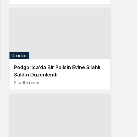
Gündem
Podgorica’da Bir Polisin Evine Silahlı
Saldırı Düzenlendi
2 hafta önce
Gündem
Bosna Hersekli 5 Dağcı Elbruz
Dağı’nda Hayatını Kaybetti
2 hafta önce