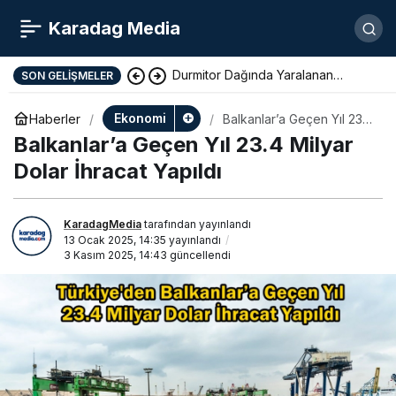
Karadag Media
Durmitor Dağında Yaralanan
SON GELIŞMELER
Yunan Turist Başarıyla Kurtarıldı
Ekonomi
Haberler
Balkanlar’a Geçen Yıl 23.4
Milyar Dolar İhracat
Balkanlar’a Geçen Yıl 23.4 Milyar
Yapıldı
Dolar İhracat Yapıldı
KaradagMedia
tarafından yayınlandı
13 Ocak 2025, 14:35
yayınlandı
3 Kasım 2025, 14:43
güncellendi