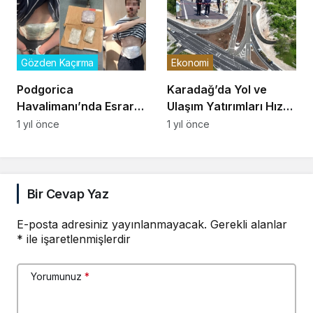
Gözden Kaçırma
Ekonomi
Podgorica
Karadağ’da Yol ve
Havalimanı’nda Esrarla
Ulaşım Yatırımları Hız
Yakalanan İki Türk
Kesmeden Devam
1 yıl önce
1 yıl önce
Vatandaşı Gözaltına
Ediyor
Alındı
Bir Cevap Yaz
E-posta adresiniz yayınlanmayacak.
Gerekli alanlar
*
ile işaretlenmişlerdir
Yorumunuz
*