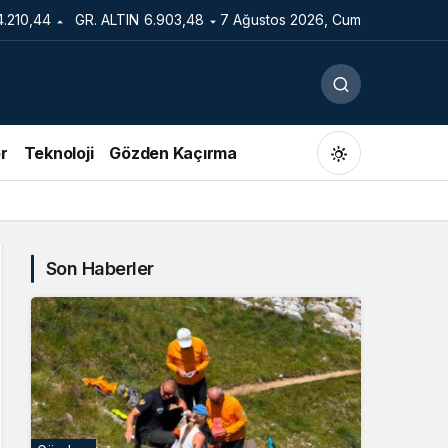
4.210,44
GR. ALTIN
6.903,48
7 Ağustos 2026, Cum
r
Teknoloji
Gözden Kaçırma
Son Haberler
Gündüz Modu
Gündüz modunu seçin.
Gece Modu
Gece modunu seçin.