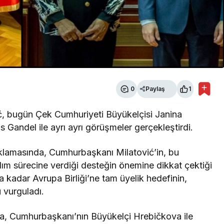
0
Paylaş
1
, bugün Çek Cumhuriyeti Büyükelçisi Janina
Gandel ile ayrı ayrı görüşmeler gerçekleştirdi.
klamasında, Cumhurbaşkanı Milatović’in, bu
ılım sürecine verdiği desteğin önemine dikkat çektiği
na kadar Avrupa Birliği’ne tam üyelik hedefinin,
u vurguladı.
ada, Cumhurbaşkanı’nın Büyükelçi Hrebičkova ile