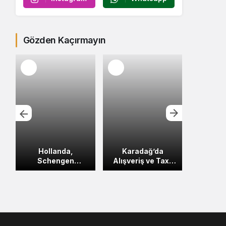
Gözden Kaçırmayın
a
Hollanda,
Karadağ’da
Mont
Schengen
Alışveriş ve Tax-
Tarımı
Bölgesi’nde Sınır
Free Rehberi
Veri
Kontrolü Başlatıyor
Son Haberler