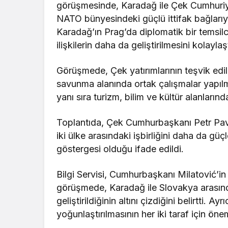
görüşmesinde, Karadağ ile Çek Cumhuriyet
NATO bünyesindeki güçlü ittifak bağlarıyla 
Karadağ’ın Prag’da diplomatik bir temsilci
ilişkilerin daha da geliştirilmesini kolayla
Görüşmede, Çek yatırımlarının teşvik edil
savunma alanında ortak çalışmalar yapılması
yanı sıra turizm, bilim ve kültür alanlarında
Toplantıda, Çek Cumhurbaşkanı Petr Pavel
iki ülke arasındaki işbirliğini daha da gü
göstergesi olduğu ifade edildi.
Bilgi Servisi, Cumhurbaşkanı Milatović’in
görüşmede, Karadağ ile Slovakya arasında
geliştirildiğinin altını çizdiğini belirtti. A
yoğunlaştırılmasının her iki taraf için öne