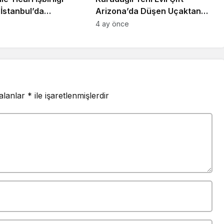
ı İstanbul’da
Arizona’da Düşen Uçaktan
du
Sağ Kurtuldu
4 ay önce
 alanlar
*
ile işaretlenmişlerdir