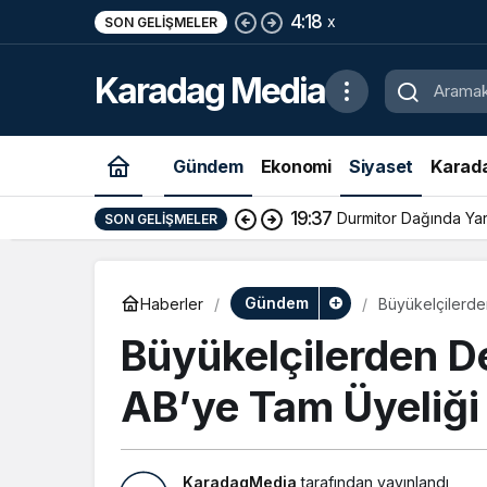
4:18
x
SON GELIŞMELER
Karadag Media
Gündem
Ekonomi
Siyaset
Karad
19:37
Durmitor Dağında Yara
SON GELIŞMELER
Gündem
Haberler
Büyükelçilerde
Büyükelçilerden D
AB’ye Tam Üyeliği 
KaradagMedia
tarafından yayınlandı