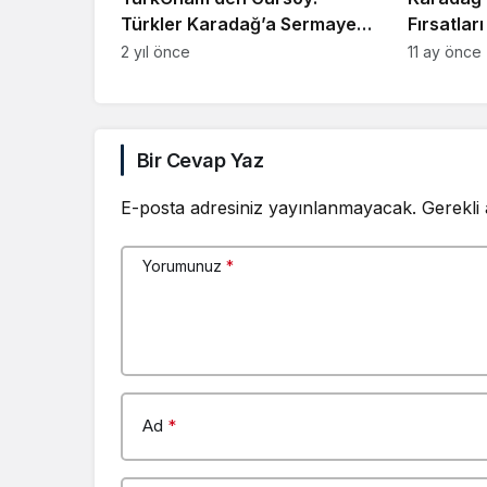
Türkler Karadağ’a Sermaye,
Fırsatlar
Uzmanlık ve Yenilik Getiriyor
Konuşul
2 yıl önce
11 ay önce
Bir Cevap Yaz
E-posta adresiniz yayınlanmayacak.
Gerekli
Yorumunuz
*
Ad
*