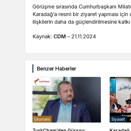
Görüşme sırasında Cumhurbaşkanı Milato
Karadağ’a resmi bir ziyaret yapması için da
ilişkilerin daha da güçlendirilmesine katkı
Kaynak:
CDM
– 21.11.2024
Benzer Haberler
Ekonomi
Siyaset
TurkCham’den Gürsoy:
Karadağ il