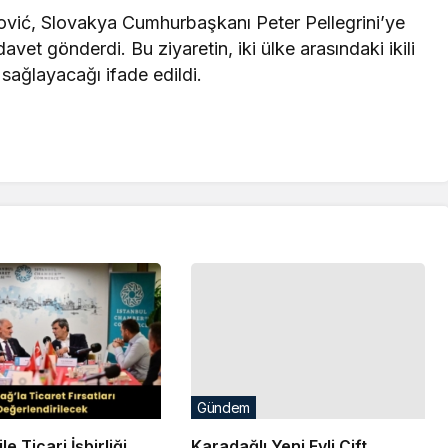
vić, Slovakya Cumhurbaşkanı Peter Pellegrini’ye
vet gönderdi. Bu ziyaretin, iki ülke arasındaki ikili
 sağlayacağı ifade edildi.
Gündem
e Ticari İşbirliği
Karadağlı Yeni Evli Çift