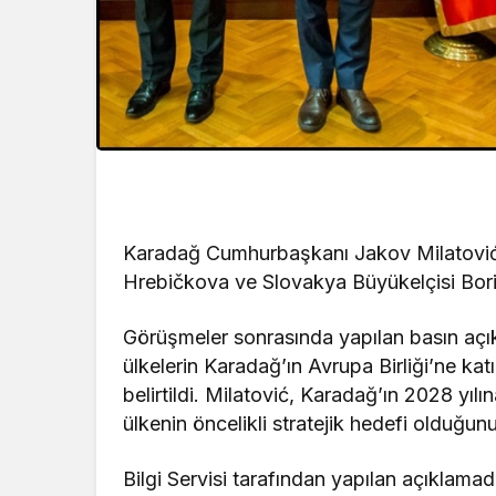
Karadağ Cumhurbaşkanı Jakov Milatović
Hrebičkova ve Slovakya Büyükelçisi Boris 
Görüşmeler sonrasında yapılan basın açı
ülkelerin Karadağ’ın Avrupa Birliği’ne kat
belirtildi. Milatović, Karadağ’ın 2028 yılı
ülkenin öncelikli stratejik hedefi olduğun
Bilgi Servisi tarafından yapılan açıklam