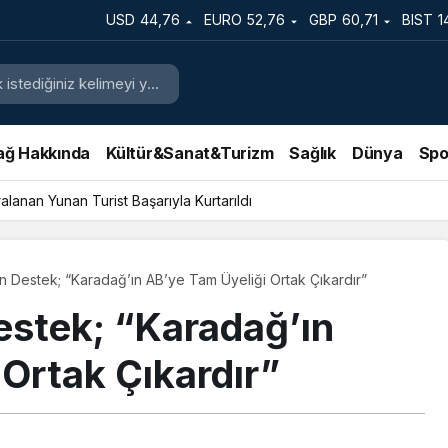
USD
44,76
EURO
52,76
GBP
60,71
BIST
1
ağ Hakkında
Kültür&Sanat&Turizm
Sağlık
Dünya
Spo
lanan Yunan Turist Başarıyla Kurtarıldı
n Destek; “Karadağ’ın AB’ye Tam Üyeliği Ortak Çıkardır”
estek; “Karadağ’ın
Ortak Çıkardır”