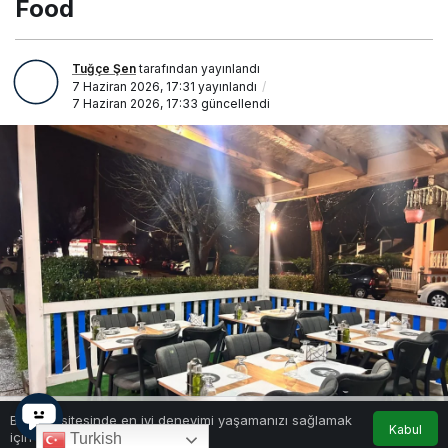
Food
da: Vatra
Fast Food
Tuğçe Şen
tarafından yayınlandı
7 Haziran 2026, 17:31
yayınlandı
7 Haziran 2026, 17:33
güncellendi
Bu web sitesinde en iyi deneyimi yaşamanızı sağlamak
Kabul
için çerezler kullanılmaktadır.
Turkish