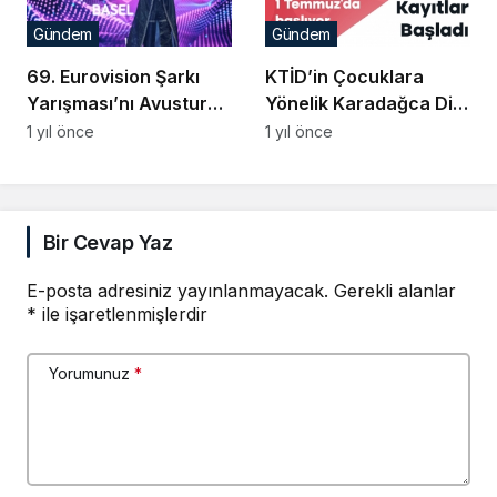
Gündem
Gündem
69. Eurovision Şarkı
KTİD’in Çocuklara
Yarışması’nı Avusturya
Yönelik Karadağca Dil
Kazandı
Kursu Başlıyor
1 yıl önce
1 yıl önce
Bir Cevap Yaz
E-posta adresiniz yayınlanmayacak.
Gerekli alanlar
*
ile işaretlenmişlerdir
Yorumunuz
*