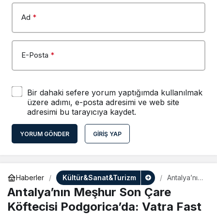
Ad
*
E-Posta
*
Bir dahaki sefere yorum yaptığımda kullanılmak
üzere adımı, e-posta adresimi ve web site
adresimi bu tarayıcıya kaydet.
YORUM GÖNDER
GIRIŞ YAP
Kültür&Sanat&Turizm
Haberler
Antalya’nın
Meşhur
Antalya’nın Meşhur Son Çare
Son Çare
Köftecisi
Köftecisi Podgorica’da: Vatra Fast
Podgorica’