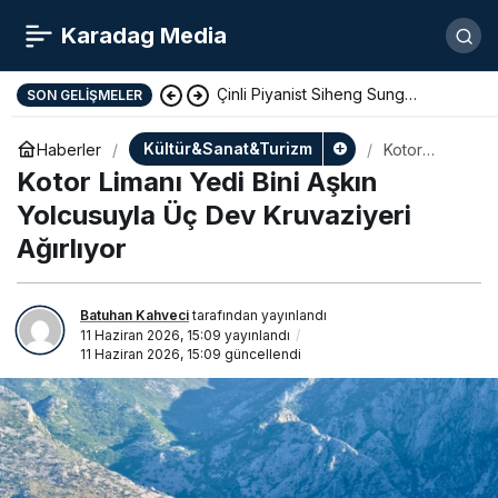
Karadag Media
Çinli Piyanist Siheng Sung
SON GELIŞMELER
KotorArt Festivalinde Sahne Alıyor
Kültür&Sanat&Turizm
Haberler
Kotor
Limanı Yedi
Kotor Limanı Yedi Bini Aşkın
Bini Aşkın
Yolcusuyla
Yolcusuyla Üç Dev Kruvaziyeri
Üç Dev
Ağırlıyor
Kruvaziyeri
Ağırlıyor
Batuhan Kahveci
tarafından yayınlandı
11 Haziran 2026, 15:09
yayınlandı
11 Haziran 2026, 15:09
güncellendi