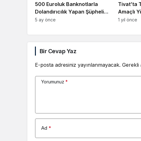
500 Euroluk Banknotlarla
Tivat’ta 
Dolandırıcılık Yapan Şüpheli
Amaçlı Y
Tutuklandı
Düzenle
5 ay önce
1 yıl önce
Bir Cevap Yaz
E-posta adresiniz yayınlanmayacak.
Gerekli
Yorumunuz
*
Ad
*