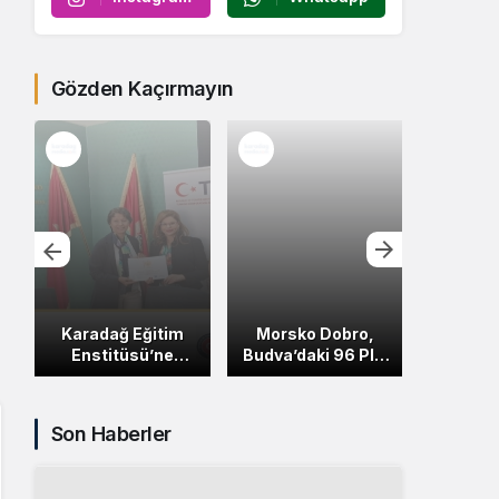
Gözden Kaçırmayın
ı
Karadağ Eğitim
Morsko Dobro,
Monten
Enstitüsü’ne
Budva’daki 96 Plaj
GSM Ope
TİKA’dan Destek
İçin Kiracı Arıyor
Kapsaml
Son Haberler