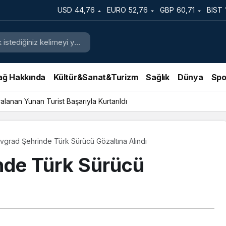
ralanan
USD
44,76
EURO
52,76
GBP
60,71
BIST
 Kurtarıldı
ağ Hakkında
Kültür&Sanat&Turizm
Sağlık
Dünya
Spo
iği Operasyonla Bir Uyuşturucu Satıcısını Tutukladı
vgrad Şehrinde Türk Sürücü Gözaltına Alındı
nde Türk Sürücü