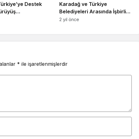
Türkiye’ye Destek
Karadağ ve Türkiye
ürüyüş
Belediyeleri Arasında İşbirliği
necek
Derinleşiyor
2 yıl önce
 alanlar
*
ile işaretlenmişlerdir