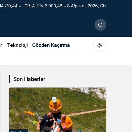
14.210,44
GR. ALTIN
6.903,48
8 Ağustos 2026, Cts
r
Teknoloji
Gözden Kaçırma
Son Haberler
Gündüz Modu
Gündüz modunu seçin.
Gece Modu
Gece modunu seçin.