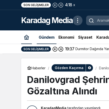
19:37
Durmitor Dağında Ya
SON GELIŞMELER
Yunan Turist Başarıyla
Karadag Media
Gündem
Ekonomi
Siyaset
Karad
14:31
Kotor Polisi Düzenled
SON GELIŞMELER
Gözden Kaçırma
Haberler
Danilo
Danilovgrad Şehri
Gözaltına Alındı
KaradagMedia
tarafından yayınlandı