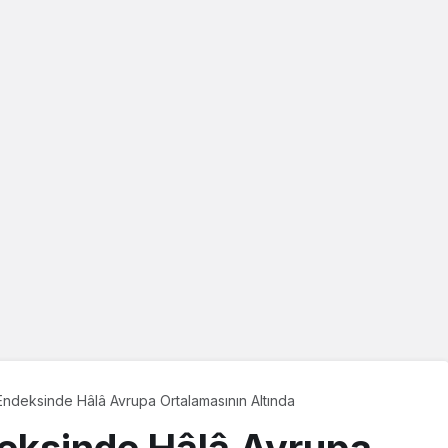
Cetinje Saldırgan
İntihar Etti, Ölü
Sayısı 13 Oldu
Endeksinde Hâlâ Avrupa Ortalamasının Altında