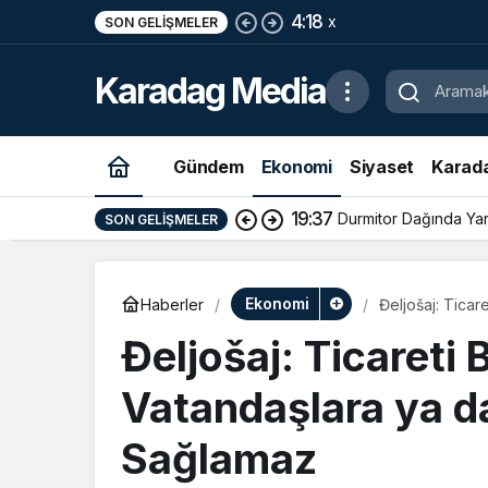
4:18
x
SON GELIŞMELER
Karadag Media
Gündem
Ekonomi
Siyaset
Karad
19:37
Durmitor Dağında Yara
SON GELIŞMELER
Ekonomi
Haberler
Đeljošaj: Tica
Sağlamaz
Đeljošaj: Ticareti
Vatandaşlara ya 
Sağlamaz