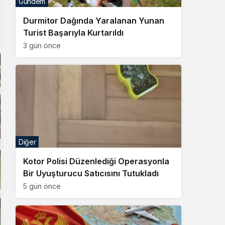
Gündem
Sistem Modu
Durmitor Dağında Yaralanan Yunan
Sistem modunu seçin.
Turist Başarıyla Kurtarıldı
3 gün önce
Diğer
Kotor Polisi Düzenlediği Operasyonla
Bir Uyuşturucu Satıcısını Tutukladı
5 gün önce