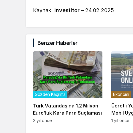
Kaynak:
investitor
– 24.02.2025
Benzer Haberler
Gözden Kaçırma
Ekonomi
Türk Vatandaşına 1.2 Milyon
Ücretli Y
Euro’luk Kara Para Suçlaması
Mobil Uy
Açıldı
2 yıl önce
1 yıl önce