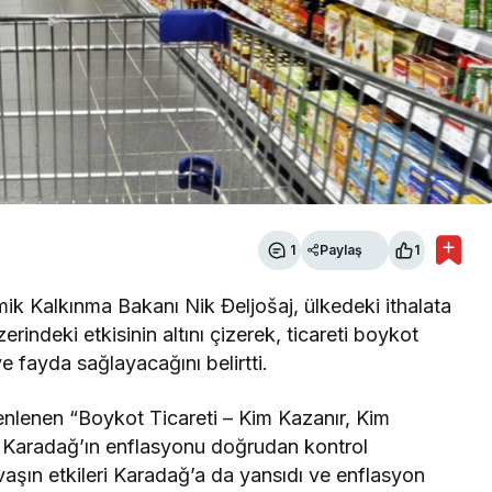
1
Paylaş
1
 Kalkınma Bakanı Nik Đeljošaj, ülkedeki ithalata
erindeki etkisinin altını çizerek, ticareti boykot
fayda sağlayacağını belirtti.
enlenen “Boykot Ticareti – Kim Kazanır, Kim
 Karadağ’ın enflasyonu doğrudan kontrol
aşın etkileri Karadağ’a da yansıdı ve enflasyon