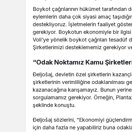
Boykot çağrılarının hükümet tarafından d
eylemlerin daha çok siyasi amaç taşıdığı
destekliyoruz. İşletmelerin faaliyet göst
gerekiyor. Boykotun ekonomiyle bir ilgisi
Voli’ye yönelik boykot çağrıları tesadüf
Şirketlerimizi desteklememiz gerekiyor v
“Odak Noktamız Kamu Şirketleri
Đeljošaj, devletin özel şirketlerin kaza
şirketlerinin verimliliğine odaklanılması g
kazanacağına karışamayız. Bunun yerine,
sorgulamamız gerekiyor. Örneğin, Plantaž
şeklinde konuştu.
Đeljošaj sözlerini, “Ekonomiyi güçlendi
için daha fazla ne yapabiliriz buna odak