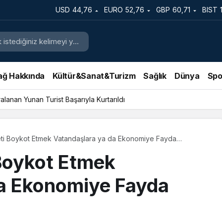
USD
44,76
EURO
52,76
GBP
60,71
BIST
ağ Hakkında
Kültür&Sanat&Turizm
Sağlık
Dünya
Spo
lanan Yunan Turist Başarıyla Kurtarıldı
reti Boykot Etmek Vatandaşlara ya da Ekonomiye Fayda
 Boykot Etmek
da Ekonomiye Fayda