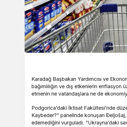
Karadağ Başbakan Yardımcısı ve Ekonomik
bağımlılığın ve dış etkenlerin enflasyon üz
etmenin ne vatandaşlara ne de ekonomiye 
Podgorica’daki İktisat Fakültesi’nde düz
Kaybeder?” panelinde konuşan Đeljošaj,
edemediğini vurguladı. “Ukrayna’daki sav