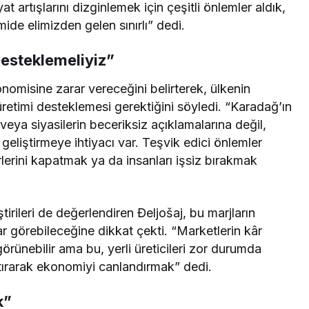
at artışlarını dizginlemek için çeşitli önlemler aldık,
ide elimizden gelen sınırlı” dedi.
Desteklemeliyiz”
nomisine zarar vereceğini belirterek, ülkenin
retimi desteklemesi gerektiğini söyledi. “Karadağ’ın
eya siyasilerin beceriksiz açıklamalarına değil,
geliştirmeye ihtiyacı var. Teşvik edici önlemler
erini kapatmak ya da insanları işsiz bırakmak
ştirileri de değerlendiren Đeljošaj, bu marjların
ar görebileceğine dikkat çekti. “Marketlerin kâr
örünebilir ama bu, yerli üreticileri zor durumda
rtırarak ekonomiyi canlandırmak” dedi.
k”