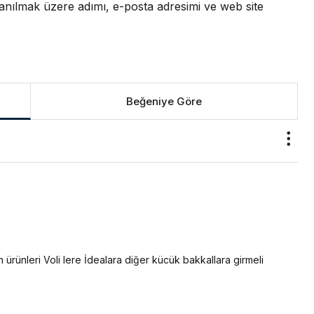
anılmak üzere adımı, e-posta adresimi ve web site
Beğeniye Göre
SunExpress İzmir
ve Antalya’dan
Podgorica’ya
Direkt Uçuşlarını
ın ürünleri Voli lere İdealara diğer kücük bakkallara girmeli 
Başlattı