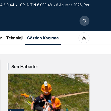
14.210,44
GR. ALTIN
6.903,48
6 Ağustos 2026, Per
r
Teknoloji
Gözden Kaçırma
Son Haberler
Gündüz Modu
Gündüz modunu seçin.
Gece Modu
Gece modunu seçin.