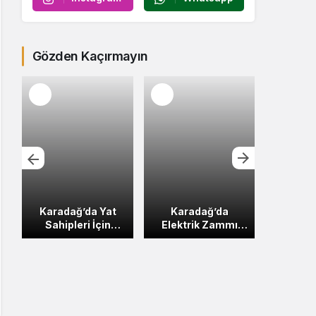
Gözden Kaçırmayın
Karadağ’da Yat
Karadağ’da
Budva
Sahipleri İçin
Elektrik Zammı
Dub
Akaryakıtta ÖTV
Yerine İndirim
Arasın
Muafiyeti
Yapıldı
Seferle