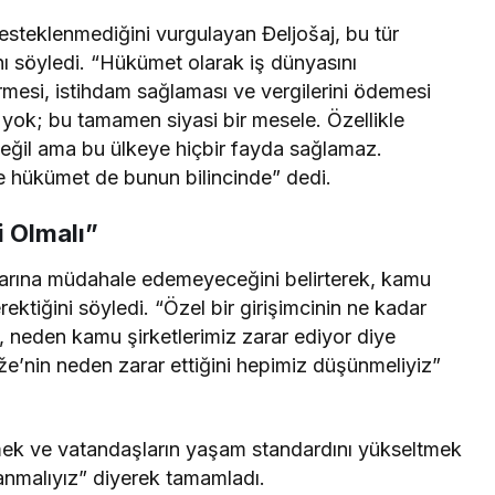
esteklenmediğini vurgulayan Đeljošaj, bu tür
nı söyledi. “Hükümet olarak iş dünyasını
ermesi, istihdam sağlaması ve vergilerini ödemesi
 yok; bu tamamen siyasi bir mesele. Özellikle
 değil ama bu ülkeye hiçbir fayda sağlamaz.
e hükümet de bunun bilincinde” dedi.
 Olmalı”
nçlarına müdahale edemeyeceğini belirterek, kamu
erektiğini söyledi. “Özel bir girişimcinin ne kadar
 neden kamu şirketlerimiz zarar ediyor diye
e’nin neden zarar ettiğini hepimiz düşünmeliyiz”
rmek ve vatandaşların yaşam standardını yükseltmek
lanmalıyız” diyerek tamamladı.