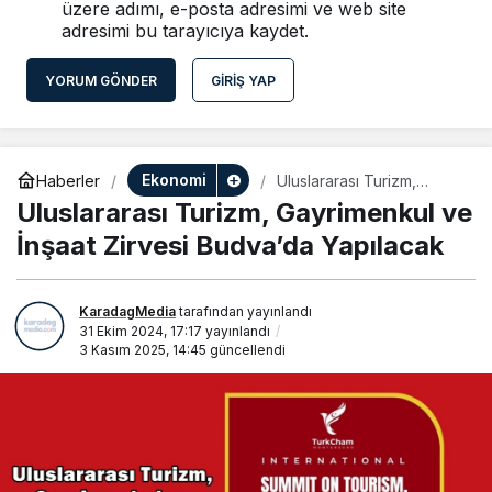
üzere adımı, e-posta adresimi ve web site
adresimi bu tarayıcıya kaydet.
YORUM GÖNDER
GIRIŞ YAP
Ekonomi
Haberler
Uluslararası Turizm,
Gayrimenkul ve İnşaat
Uluslararası Turizm, Gayrimenkul ve
Zirvesi Budva’da
Yapılacak
İnşaat Zirvesi Budva’da Yapılacak
KaradagMedia
tarafından yayınlandı
31 Ekim 2024, 17:17
yayınlandı
3 Kasım 2025, 14:45
güncellendi