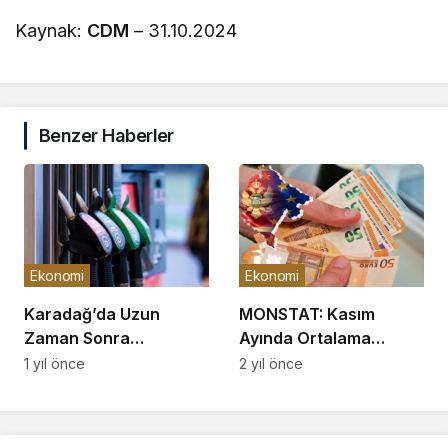
Kaynak:
CDM
– 31.10.2024
Benzer Haberler
Ekonomi
Ekonomi
Karadağ’da Uzun
MONSTAT: Kasım
Zaman Sonra
Ayında Ortalama
Akaryakıtta İndirime
Kazanç 993 Euro Oldu
1 yıl önce
2 yıl önce
Gidildi