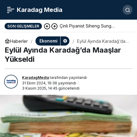
Karadag Media
Çinli Piyanist Siheng Sung
SON GELIŞMELER
KotorArt Festivalinde Sahne Alıyor
Ekonomi
Haberler
Eylül Ayında Karadağ’da
Maaşlar Yükseldi
Eylül Ayında Karadağ’da Maaşlar
Yükseldi
KaradagMedia
tarafından yayınlandı
31 Ekim 2024, 19:36
yayınlandı
3 Kasım 2025, 14:45
güncellendi