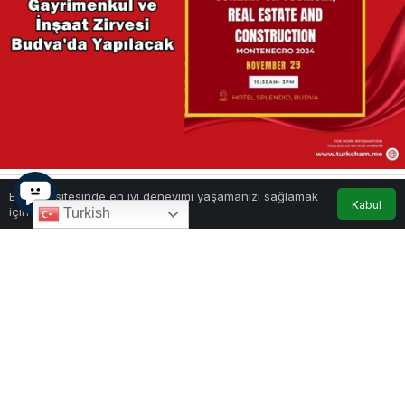
Bu web sitesinde en iyi deneyimi yaşamanızı sağlamak
Kabul
0
Paylaş
1
için çerezler kullanılmaktadır.
Turkish
Montenegro, 2024 – Uluslararası Turizm,
Gayrimenkul ve İnşaat Zirvesi 29 Kasım’da
Budva’da gerçekleşecek.
Karadağ, turizm ve gayrimenkul sektöründe
önemli bir etkinliğe ev sahipliği yapmaya
hazırlanıyor. TurkCham tarafından düzenlenen