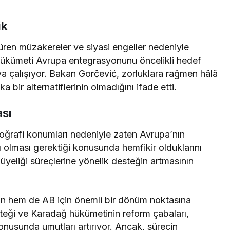
ik
süren müzakereler ve siyasi engeller nedeniyle
ükümeti Avrupa entegrasyonunu öncelikli hedef
ya çalışıyor. Bakan Gorčević, zorluklara rağmen hâlâ
 bir alternatiflerinin olmadığını ifade etti.
ası
coğrafi konumları nedeniyle zaten Avrupa’nın
sı olması gerektiği konusunda hemfikir olduklarını
B üyeliği süreçlerine yönelik desteğin artmasının
çin hem de AB için önemli bir dönüm noktasına
teği ve Karadağ hükümetinin reform çabaları,
onusunda umutları artırıyor. Ancak, sürecin