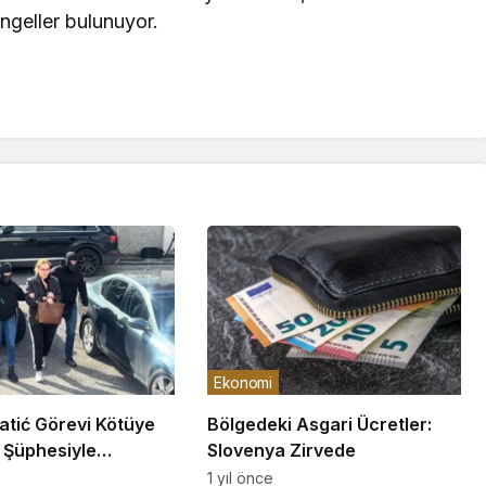
ngeller bulunuyor.
Ekonomi
atić Görevi Kötüye
Bölgedeki Asgari Ücretler:
 Şüphesiyle
Slovenya Zirvede
 Alındı
1 yıl önce