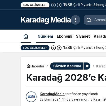
15:36
Çinli Piyanist Siheng
SON GELIŞMELER
KotorArt Festivalind
Karadag Media
Alıyor
Gündem
Ekonomi
Siyaset
Karad
15:36
Çinli Piyanist Siheng
SON GELIŞMELER
Gözden Kaçırma
Haberler
Karad
Karadağ 2028’e Ka
KaradagMedia
tarafından yayınlandı
22 Ekim 2024, 14:02
yayınlandı
3 Kasım 2