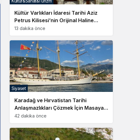
Kültür&Sanat&Turizm
Sistem Modu
Kültür Varlıkları İdaresi Tarihi Aziz
Sistem modunu seçin.
Petrus Kilisesi’nin Orijinal Haline
Getirilmesini Emretti
13 dakika önce
Siyaset
Karadağ ve Hırvatistan Tarihi
Anlaşmazlıkları Çözmek İçin Masaya
Oturuyor
42 dakika önce