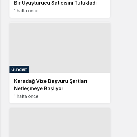
Bir Uyuşturucu Satıcısını Tutukladı
1 hafta önce
Gündem
Karadağ Vize Başvuru Şartları
Netleşmeye Başlıyor
1 hafta önce
Gündem
Karadağ 1 Kasım İtibarıyla Vizesiz
Seyahat Dönemini Sona Erdiriyor