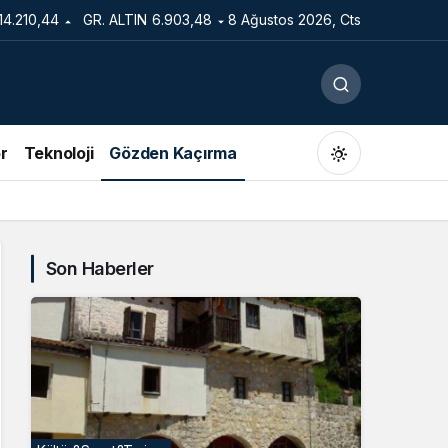
14.210,44
GR. ALTIN
6.903,48
8 Ağustos 2026, Cts
r
Teknoloji
Gözden Kaçırma
Son Haberler
Gündüz Modu
Gündüz modunu seçin.
Gece Modu
Gece modunu seçin.