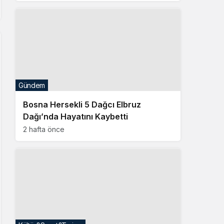
Gündem
Bosna Hersekli 5 Dağcı Elbruz
Dağı’nda Hayatını Kaybetti
2 hafta önce
Kültür&Sanat&Turizm
Bedem Fest Ziyaretçileri İçin Ücretsiz
Tren Seferleri Başlıyor
2 hafta önce