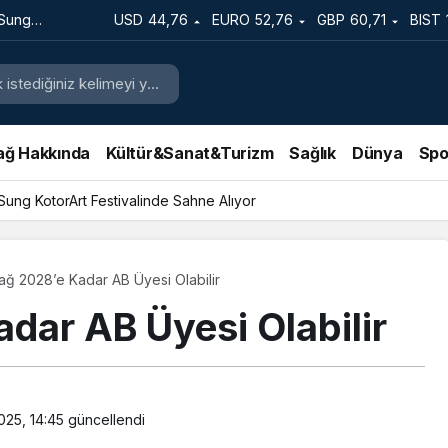
 Sung
USD
44,76
EURO
52,76
GBP
60,71
BIST
e Sahne
ağ Hakkında
Kültür&Sanat&Turizm
Sağlık
Dünya
Spo
 Sung KotorArt Festivalinde Sahne Alıyor
ağ 2028’e Kadar AB Üyesi Olabilir
dar AB Üyesi Olabilir
025, 14:45
güncellendi