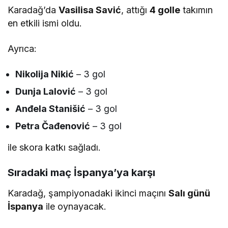
Karadağ’da
Vasilisa Savić
, attığı
4 golle
takımın
en etkili ismi oldu.
Ayrıca:
Nikolija Nikić
– 3 gol
Dunja Lalović
– 3 gol
Anđela Stanišić
– 3 gol
Petra Čađenović
– 3 gol
ile skora katkı sağladı.
Sıradaki maç İspanya’ya karşı
Karadağ, şampiyonadaki ikinci maçını
Salı günü
İspanya
ile oynayacak.