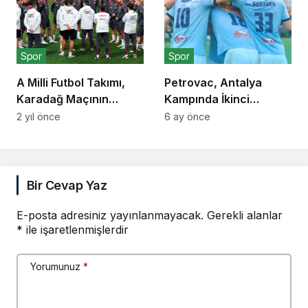
Spor
Spor
A Milli Futbol Takımı,
Petrovac, Antalya
Karadağ Maçının
Kampında İkinci
Hazırlıklarına Başladı
Galibiyetini Aldı
2 yıl önce
6 ay önce
Bir Cevap Yaz
E-posta adresiniz yayınlanmayacak.
Gerekli alanlar
*
ile işaretlenmişlerdir
Yorumunuz
*