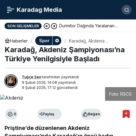
Karadag Media
Durmitor Dağında Yaralanan
SON GELIŞMELER
Yunan Turist Başarıyla Kurtarıldı
Spor
Haberler
Karadağ, Akdeniz
Şampiyonası’na Türkiye
Karadağ, Akdeniz Şampiyonası’na
Yenilgisiyle Başladı
Türkiye Yenilgisiyle Başladı
Tuğçe Şen
tarafından yayınlandı
9 Şubat 2026, 14:08
yayınlandı
9 Şubat 2026, 17:12
güncellendi
Foto: RSCG
0
Paylaş
Beğen
Priştine’de düzenlenen Akdeniz
Şampiyonası’nda Karadağ’ın öncü kadın