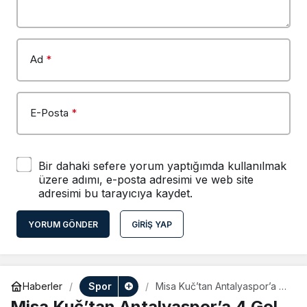
Ad
*
E-Posta
*
Bir dahaki sefere yorum yaptığımda kullanılmak
üzere adımı, e-posta adresimi ve web site
adresimi bu tarayıcıya kaydet.
YORUM GÖNDER
GIRIŞ YAP
Spor
Haberler
Misa Kuč’tan Antalyaspor’a 4
Gol
Misa Kuč’tan Antalyaspor’a 4 Gol