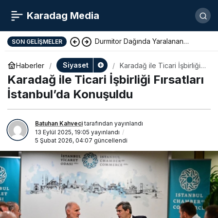
Karadag Media
Durmitor Dağında Yaralanan
SON GELIŞMELER
Yunan Turist Başarıyla Kurtarıldı
Siyaset
Haberler
Karadağ ile Ticari İşbirliği
Fırsatları İstanbul’da
Karadağ ile Ticari İşbirliği Fırsatları
Konuşuldu
İstanbul’da Konuşuldu
Batuhan Kahveci
tarafından yayınlandı
13 Eylül 2025, 19:05
yayınlandı
5 Şubat 2026, 04:07
güncellendi