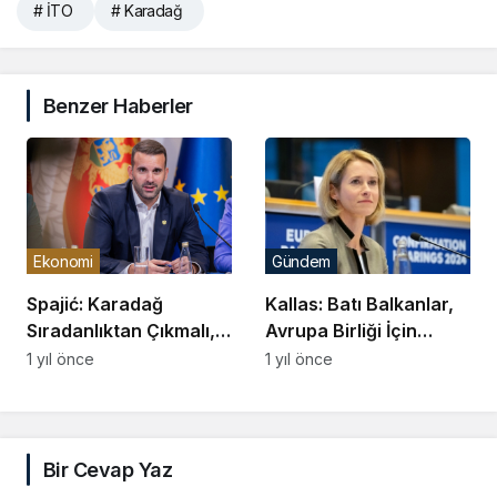
# İTO
# Karadağ
Benzer Haberler
Ekonomi
Gündem
Spajić: Karadağ
Kallas: Batı Balkanlar,
Sıradanlıktan Çıkmalı,
Avrupa Birliği İçin
Büyük Projeler Hız
Stratejik Öneme Sahip
1 yıl önce
1 yıl önce
Kazanacak
Bir Cevap Yaz