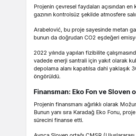
Projenin çevresel faydaları açısından en 
gazının kontrolsüz şekilde atmosfere sal
Arabelović, bu proje sayesinde metan gazı
bunun da doğrudan CO2 eşdeğeri emisyonla
2022 yılında yapılan fizibilite çalışmasın
vadede enerji santrali için yakıt olarak k
depolama alanı kapatılsa dahi yaklaşık 3
öngörüldü.
Finansman: Eko Fon ve Sloven o
Projenin finansmanı ağırlıklı olarak Možu
Bunun yanı sıra Karadağ Eko Fonu, proj
sürecini finanse etti.
Ayrıca Sloven ortağı CMSR (Uluslararası İ