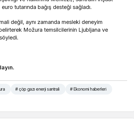
euro tutarında bağış desteği sağladı.
mali değil, aynı zamanda mesleki deneyim
lirterek Možura temsilcilerinin Ljubljana ve
 söyledi.
klayın.
ura
# çöp gazı enerji santrali
# Ekonomi haberleri
Kotor – Lovćen
Teleferiği Bilet
Fiyatlarında
İndirime Gitti