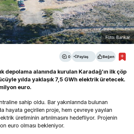
Foto: Bankar
0
Paylaş
Beğen
ık depolama alanında kurulan Karadağ’ın ilk çöp
ücüyle yılda yaklaşık 7,5 GWh elektrik üretecek.
 milyon euro.
ntraline sahip oldu. Bar yakınlarında bulunan
a hayata geçirilen proje, hem çevreye yayılan
ktrik üretiminin artırılmasını hedefliyor. Projenin
yon euro olması bekleniyor.