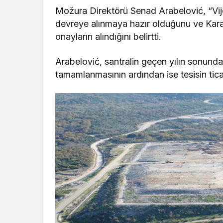
Možura Direktörü Senad Arabelović, “Vije
devreye alınmaya hazır olduğunu ve Kara
onayların alındığını belirtti.
Arabelović, santralin geçen yılın sonund
tamamlanmasının ardından ise tesisin tica