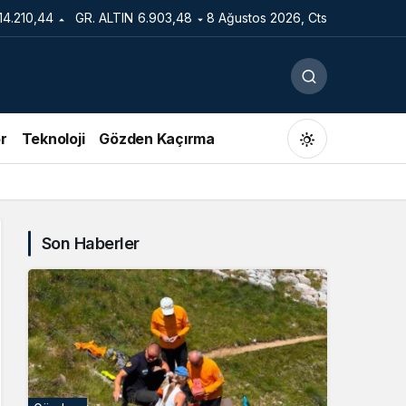
14.210,44
GR. ALTIN
6.903,48
8 Ağustos 2026, Cts
r
Teknoloji
Gözden Kaçırma
Son Haberler
Gündüz Modu
Gündüz modunu seçin.
Gece Modu
Gece modunu seçin.