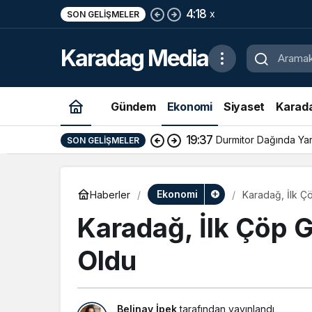
4:18
x
SON GELIŞMELER
Karadag Media
Gündem
Ekonomi
Siyaset
Karad
19:37
Durmitor Dağında Yara
SON GELIŞMELER
Ekonomi
Haberler
Karadağ, İlk Ç
Karadağ, İlk Çöp G
Oldu
Belinay İpek
tarafından yayınlandı