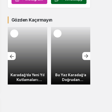
Gözden Kaçırmayın
Karadağ’da Yeni Yıl
Bu Yaz Karadağ’a
Bud
Kutlamaları:
Doğrudan
Pla
Şehirler
Uçuşlarla 29
Yoğu
Etkinliklerle
Ülkeden 51 Şehir
MUP’tak
Şenleniyor
Bağlantısı
Ar