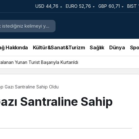
USD
44,76
EURO
52,76
GBP
60,71
BIST
ağ Hakkında
Kültür&Sanat&Turizm
Sağlık
Dünya
Spo
lanan Yunan Turist Başarıyla Kurtarıldı
öp Gazı Santraline Sahip Oldu
azı Santraline Sahip