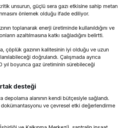
kritik unsurun, güçlü sera gazı etkisine sahip metan
ınmasını önlemek olduğu ifade ediliyor.
nın toplanarak enerji üretiminde kullanıldığını ve
rın azaltılmasına katkı sağladığını belirtti.
da, çöplük gazının kalitesinin iyi olduğu ve uzun
ullanılabileceği doğrulandı. Çalışmada ayrıca
0 yıl boyunca gaz üretiminin sürebileceği
rtak desteği
ra depolama alanının kendi bütçesiyle sağlandı.
e dokümantasyonu ve çevresel etki değerlendirme
şbirliği ve Kalkınma Merkezi), santralin inşaat