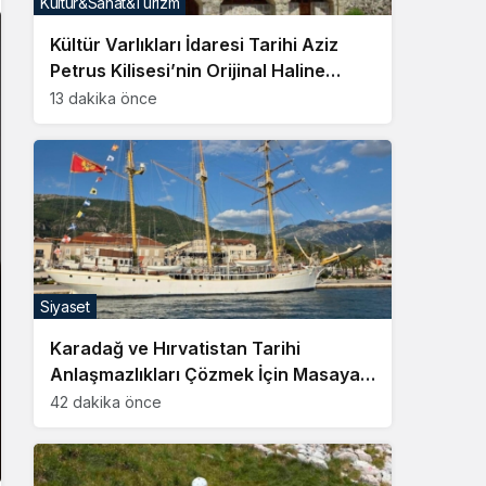
Kültür&Sanat&Turizm
Sistem Modu
Kültür Varlıkları İdaresi Tarihi Aziz
Sistem modunu seçin.
Petrus Kilisesi’nin Orijinal Haline
Getirilmesini Emretti
13 dakika önce
Siyaset
Karadağ ve Hırvatistan Tarihi
Anlaşmazlıkları Çözmek İçin Masaya
Oturuyor
42 dakika önce