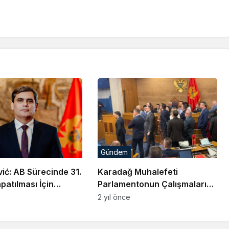
Gündem
ić: AB Sürecinde 31.
Karadağ Muhalefeti
apatılması İçin
Parlamentonun Çalışmalarını
azır
Yeniden Engelledi
2 yıl önce