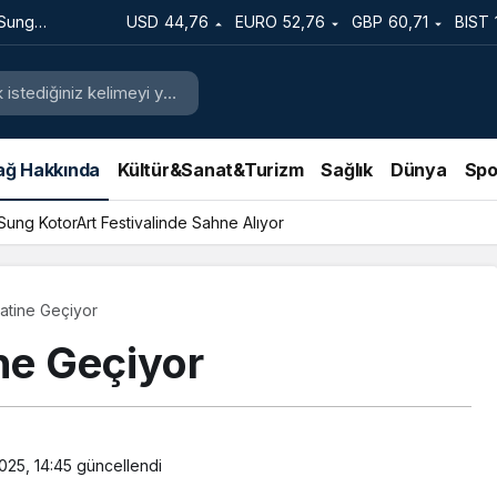
 Sung
USD
44,76
EURO
52,76
GBP
60,71
BIST
e Sahne
ağ Hakkında
Kültür&Sanat&Turizm
Sağlık
Dünya
Spo
 Sung KotorArt Festivalinde Sahne Alıyor
atine Geçiyor
ne Geçiyor
025, 14:45
güncellendi