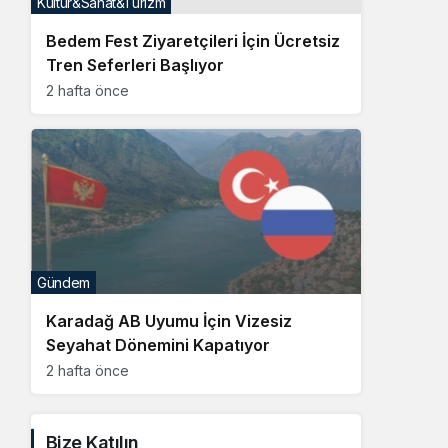
Gündem
Karadağ AB Uyumu İçin Vizesiz
Seyahat Dönemini Kapatıyor
2 hafta önce
Bize Katılın
Facebook
Twitter
Linkedin
Youtube
Instagram
Whatsapp