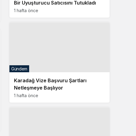
Bir Uyuşturucu Satıcısını Tutukladı
1 hafta önce
Gündem
Karadağ Vize Başvuru Şartları
Netleşmeye Başlıyor
1 hafta önce
Gündem
Karadağ 1 Kasım İtibarıyla Vizesiz
Seyahat Dönemini Sona Erdiriyor