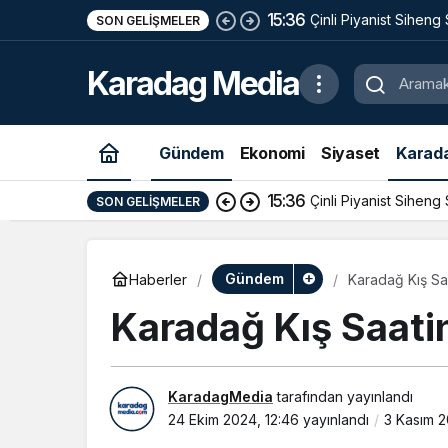
15:36
Çinli Piyanist Siheng
SON GELIŞMELER
KotorArt Festivalind
Karadag Media
Alıyor
Gündem
Ekonomi
Siyaset
Karad
15:36
Çinli Piyanist Siheng
SON GELIŞMELER
Gündem
Haberler
Karadağ Kış Sa
Karadağ Kış Saati
KaradagMedia
tarafından yayınlandı
24 Ekim 2024, 12:46
yayınlandı
3 Kasım 2