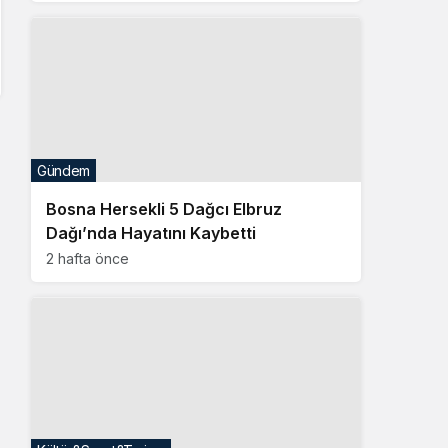
Gündem
Bosna Hersekli 5 Dağcı Elbruz
Dağı’nda Hayatını Kaybetti
2 hafta önce
Kültür&Sanat&Turizm
Bedem Fest Ziyaretçileri İçin Ücretsiz
Tren Seferleri Başlıyor
2 hafta önce