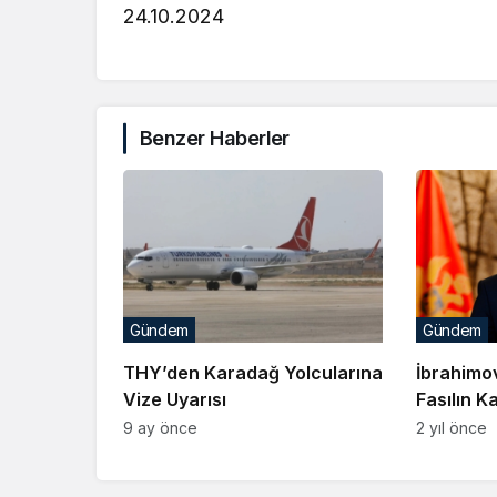
24.10.2024
Benzer Haberler
Gündem
Gündem
THY’den Karadağ Yolcularına
İbrahimov
Vize Uyarısı
Fasılın K
Şartlar H
9 ay önce
2 yıl önce