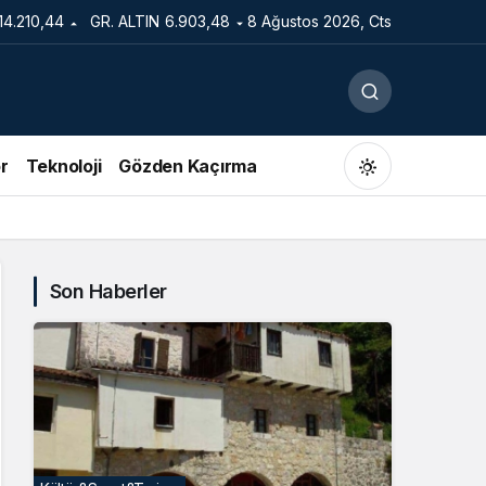
14.210,44
GR. ALTIN
6.903,48
8 Ağustos 2026, Cts
r
Teknoloji
Gözden Kaçırma
Son Haberler
Gündüz Modu
Gündüz modunu seçin.
Gece Modu
Gece modunu seçin.