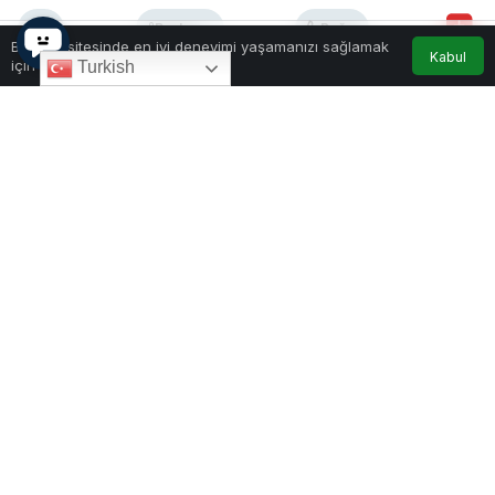
0
Paylaş
Beğen
Bu web sitesinde en iyi deneyimi yaşamanızı sağlamak
Kabul
için çerezler kullanılmaktadır.
Turkish
Karadağ Elektrik Enerjisi Şirketi (EPCG), 2025
yılının Haziran ayına ilişkin elektrik tüketim
verilerini açıkladı. Buna göre, ülkedeki haneler söz
konusu ayda toplam 114,79 milyon kilovatsaat
(kWh) elektrik tüketti. Bu rakam, bir önceki ay
olan Mayıs’a göre %15,41, geçen yılın Haziran
ayına göre ise %4,79 daha yüksek gerçekleşti.
Ortalama fatura 31,34 avro
Kalıcı olarak oturulmayan binalardaki okunmayan
sayaçlar hariç tutulduğunda, Karadağ’daki
hanelerin Haziran ayında ödediği ortalama elektrik
faturası 31,34 avro oldu.
En düşük ortalama fatura, 18,92 avro ile Pljevlja