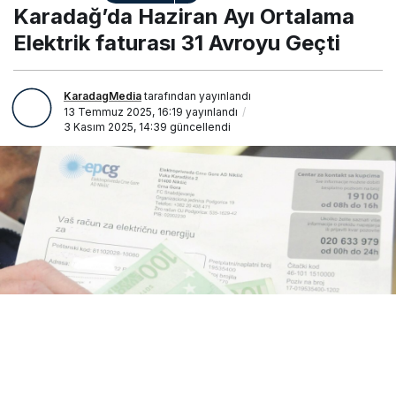
Ortalama Elektrik faturası
Karadağ’da Haziran Ayı Ortalama
31 Avroyu Geçti
Elektrik faturası 31 Avroyu Geçti
KaradagMedia
tarafından yayınlandı
13 Temmuz 2025, 16:19
yayınlandı
3 Kasım 2025, 14:39
güncellendi