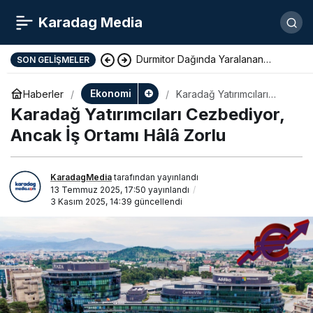
Karadag Media
Durmitor Dağında Yaralanan
SON GELIŞMELER
Yunan Turist Başarıyla Kurtarıldı
Ekonomi
Haberler
Karadağ Yatırımcıları
Cezbediyor, Ancak İş
Karadağ Yatırımcıları Cezbediyor,
Ortamı Hâlâ Zorlu
Ancak İş Ortamı Hâlâ Zorlu
KaradagMedia
tarafından yayınlandı
13 Temmuz 2025, 17:50
yayınlandı
3 Kasım 2025, 14:39
güncellendi