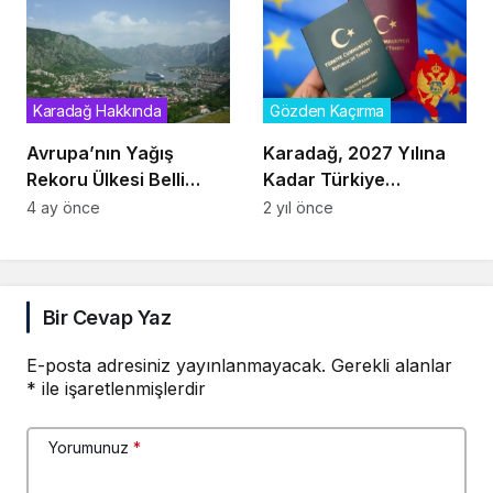
Karadağ Hakkında
Gözden Kaçırma
Avrupa’nın Yağış
Karadağ, 2027 Yılına
Rekoru Ülkesi Belli
Kadar Türkiye
Oldu: İngiltere Zirvede
Vatandaşlarına Vize
4 ay önce
2 yıl önce
Değil
Uygulayacak
Bir Cevap Yaz
E-posta adresiniz yayınlanmayacak.
Gerekli alanlar
*
ile işaretlenmişlerdir
Yorumunuz
*