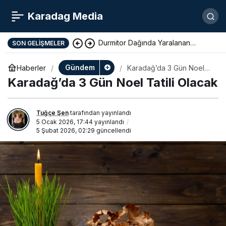
Karadag Media
Durmitor Dağında Yaralanan
SON GELIŞMELER
Yunan Turist Başarıyla Kurtarıldı
Gündem
Haberler
Karadağ’da 3 Gün Noel
Tatili Olacak
Karadağ’da 3 Gün Noel Tatili Olacak
Tuğçe Şen
tarafından yayınlandı
5 Ocak 2026, 17:44
yayınlandı
5 Şubat 2026, 02:29
güncellendi