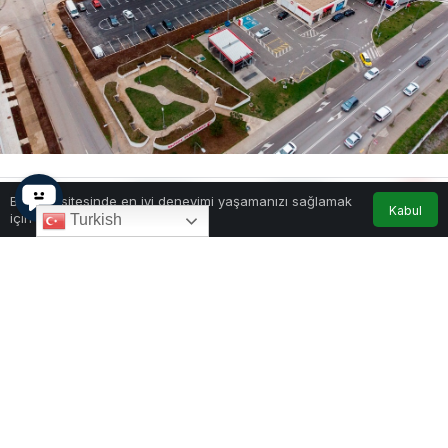
0
Paylaş
Beğen
Bu web sitesinde en iyi deneyimi yaşamanızı sağlamak
Kabul
için çerezler kullanılmaktadır.
Turkish
Başkent Podgorica Belediyesi’ne bağlı Parking
Servis, yılbaşı tatili kapsamında 1 ve 2 Ocak
tarihlerinde şehir genelindeki otopark ların büyük
bölümünde park ücretinin alınmayacağını duyurdu.
Açıklama, kurumun sosyal medya hesapları
üzerinden paylaşıldı.
Yetkililer, ücretsiz otopark uygulamasının Miljana