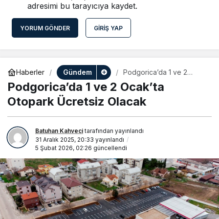
adresimi bu tarayıcıya kaydet.
YORUM GÖNDER
GIRIŞ YAP
Gündem
Haberler
Podgorica’da 1 ve 2
Ocak’ta Otopark Ücretsiz
Podgorica’da 1 ve 2 Ocak’ta
Olacak
Otopark Ücretsiz Olacak
Batuhan Kahveci
tarafından yayınlandı
31 Aralık 2025, 20:33
yayınlandı
5 Şubat 2026, 02:26
güncellendi