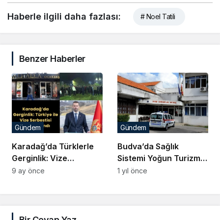
Haberle ilgili daha fazlası:
# Noel Tatili
Benzer Haberler
Gündem
Gündem
Karadağ’da Türklerle
Budva’da Sağlık
Gerginlik: Vize
Sistemi Yoğun Turizm
Serbestisi Askıya Alındı
Baskısı Altında
9 ay önce
1 yıl önce
Bir Cevap Yaz