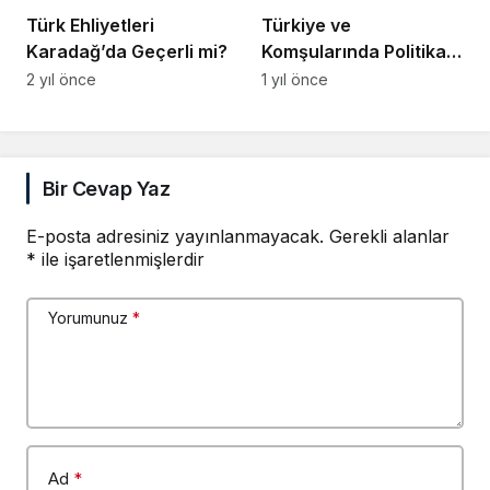
Türk Ehliyetleri
Türkiye ve
Karadağ’da Geçerli mi?
Komşularında Politika
Faiz Oranları
2 yıl önce
1 yıl önce
Bir Cevap Yaz
E-posta adresiniz yayınlanmayacak.
Gerekli alanlar
*
ile işaretlenmişlerdir
Yorumunuz
*
Ad
*