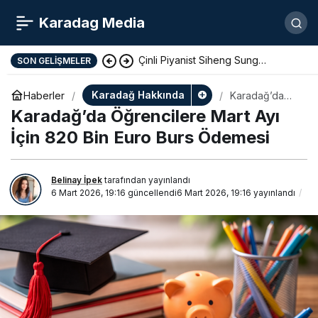
Karadag Media
Çinli Piyanist Siheng Sung
SON GELIŞMELER
KotorArt Festivalinde Sahne Alıyor
Karadağ Hakkında
Haberler
Karadağ’da
Öğrencilere
Karadağ’da Öğrencilere Mart Ayı
Mart Ayı İçin
820 Bin Euro
İçin 820 Bin Euro Burs Ödemesi
Burs Ödemesi
Belinay İpek
tarafından yayınlandı
6 Mart 2026, 19:16
güncellendi
6 Mart 2026, 19:16
yayınlandı