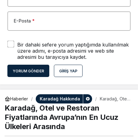
E-Posta
*
Bir dahaki sefere yorum yaptığımda kullanılmak
üzere adımı, e-posta adresimi ve web site
adresimi bu tarayıcıya kaydet.
YORUM GÖNDER
GIRIŞ YAP
Karadağ Hakkında
Haberler
Karadağ, Otel
ve Restoran
Karadağ, Otel ve Restoran
Fiyatlarında
Avrupa’nın En
Fiyatlarında Avrupa’nın En Ucuz
Ucuz Ülkeleri
Ülkeleri Arasında
Arasında