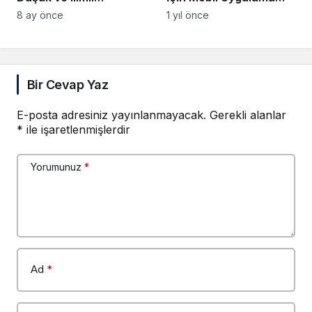
Enflasyona Sahip
Kullanıma Açıldı
8 ay önce
1 yıl önce
Ülkeler
Bir Cevap Yaz
E-posta adresiniz yayınlanmayacak.
Gerekli alanlar
*
ile işaretlenmişlerdir
Yorumunuz
*
Ad
*