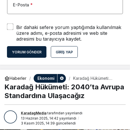
E-Posta
*
Bir dahaki sefere yorum yaptığımda kullanılmak
üzere adımı, e-posta adresimi ve web site
adresimi bu tarayıcıya kaydet.
YORUM GÖNDER
GIRIŞ YAP
Ekonomi
Haberler
Karadağ Hükümeti:
2040’ta Avrupa
Karadağ Hükümeti: 2040’ta Avrupa
Standardına Ulaşacağız
Standardına Ulaşacağız
KaradagMedia
tarafından yayınlandı
13 Haziran 2025, 14:42
yayınlandı
3 Kasım 2025, 14:39
güncellendi