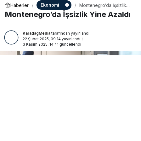
Ekonomi
Haberler
Montenegro’da İşsizlik
Yine Azaldı
Montenegro’da İşsizlik Yine Azaldı
KaradagMedia
tarafından yayınlandı
22 Şubat 2025, 09:14
yayınlandı
3 Kasım 2025, 14:41
güncellendi