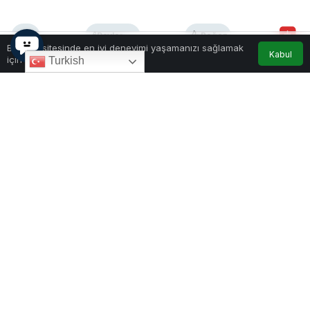
0
Paylaş
Beğen
Bu web sitesinde en iyi deneyimi yaşamanızı sağlamak
Kabul
için çerezler kullanılmaktadır.
Turkish
Montenegro’da 31 Ocak itibarıyla İş ve İşçi Bulma
Kurumu’na kayıtlı işsiz sayısı 31.075 oldu. Bu sayı,
geçen yılın aynı dönemine göre yaklaşık 6.700 kişi
daha az. Uzmanlar, işsizlik oranının yüzde 10
civarında olduğunu belirtirken, oranların kuzey
bölgelerde daha yüksek, kıyı kesimlerde ise daha
düşük olduğunu vurguluyor.
Montenegro İş Kurumu, son yıllarda genel işsizlik
oranlarında bir düşüş eğilimi olduğunu, ancak bu
azalmanın özellikle kuzey bölgelerde daha belirgin
hissedildiğini açıkladı.
Kuzeyde İş İmkanları Sınırlı