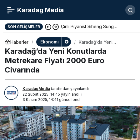
Karadag Media
Çinli Piyanist Siheng Sung
SON GELIŞMELER
KotorArt Festivalinde Sahne Alıyor
Ekonomi
Haberler
Karadağ’da Yeni
Konutlarda Metrekare
Karadağ’da Yeni Konutlarda
Fiyatı 2000 Euro
Civarında
Metrekare Fiyatı 2000 Euro
Civarında
KaradagMedia
tarafından yayınlandı
22 Şubat 2025, 14:45
yayınlandı
3 Kasım 2025, 14:41
güncellendi