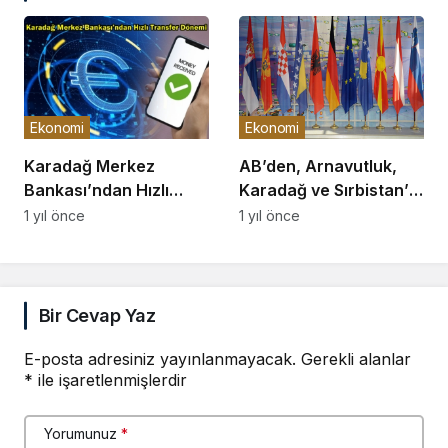
Ekonomi
Ekonomi
Karadağ Merkez
AB’den, Arnavutluk,
Bankası’ndan Hızlı
Karadağ ve Sırbistan’a
Transfer Dönemi
87 Milyon Avronun
1 yıl önce
1 yıl önce
Üzerinde Fon
Bir Cevap Yaz
E-posta adresiniz yayınlanmayacak.
Gerekli alanlar
*
ile işaretlenmişlerdir
Yorumunuz
*