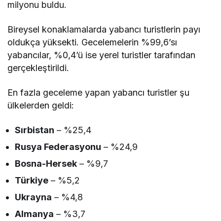
milyonu buldu.
Bireysel konaklamalarda yabancı turistlerin payı
oldukça yüksekti. Gecelemelerin %99,6’sı
yabancılar, %0,4’ü ise yerel turistler tarafından
gerçekleştirildi.
En fazla geceleme yapan yabancı turistler şu
ülkelerden geldi:
Sırbistan
– %25,4
Rusya Federasyonu
– %24,9
Bosna-Hersek
– %9,7
Türkiye
– %5,2
Ukrayna
– %4,8
Almanya
– %3,7