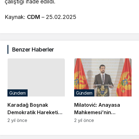
çalıştığı ifade edildi.
Kaynak:
CDM
– 25.02.2025
Benzer Haberler
Gündem
Gündem
Karadağ Boşnak
Milatović: Anayasa
Demokratik Hareketi
Mahkemesi’nin
Genel Başkanı,
Bağımsızlığı ve
2 yıl önce
2 yıl önce
Kaymakam İlyas
İşlevselliği Korunmalı
Memiş’i Ziyaret Etti