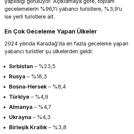
yapıldığı görülüyor. Açıklamaya göre, toplam
gecelemelerin %96,1’i yabancı turistlere, %3,9’u
ise yerli turistlere ait.
En Çok Geceleme Yapan Ülkeler
2024 yılında Karadağ’da en fazla geceleme yapan
yabancı turistler şu ülkelerden geldi:
Sırbistan
– %23,5
Rusya
– %18,3
Bosna-Hersek
– %8,4
Türkiye
– %4,9
Almanya
– %4,7
Ukrayna
– %4,3
Birleşik Krallık
– %3,8