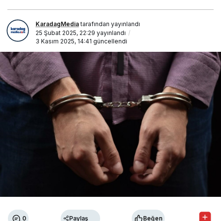
KaradagMedia
tarafından yayınlandı
25 Şubat 2025, 22:29
yayınlandı
3 Kasım 2025, 14:41
güncellendi
0
Paylaş
Beğen