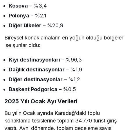
Kosova
– %3,4
Polonya
– %2,1
Diğer ülkeler
– %20,9
Bireysel konaklamaların en yoğun olduğu bölgeler
ise şunlar oldu:
Kıyı destinasyonları
– %96,3
Dağlık destinasyonlar
– %1,9
Diğer destinasyonlar
– %1,2
Başkent Podgorica
– %0,5
2025 Yılı Ocak Ayı Verileri
Bu yılın Ocak ayında Karadağ’daki toplu
konaklama tesislerine toplam 34.770 turist giriş
yaptı. Aynı dönemde, toplam geceleme sayısı