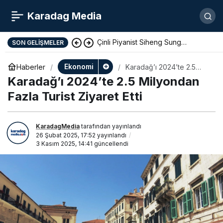
Karadag Media
Çinli Piyanist Siheng Sung
SON GELIŞMELER
KotorArt Festivalinde Sahne Alıyor
Ekonomi
Haberler
Karadağ’ı 2024’te 2.5
Milyondan Fazla Turist
Karadağ’ı 2024’te 2.5 Milyondan
Ziyaret Etti
Fazla Turist Ziyaret Etti
KaradagMedia
tarafından yayınlandı
26 Şubat 2025, 17:52
yayınlandı
3 Kasım 2025, 14:41
güncellendi