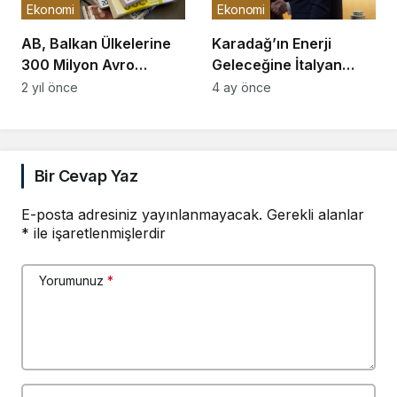
Ekonomi
Ekonomi
AB, Balkan Ülkelerine
Karadağ’ın Enerji
300 Milyon Avro
Geleceğine İtalyan
Gönderiyor
Renexia İmzası
2 yıl önce
4 ay önce
Bir Cevap Yaz
E-posta adresiniz yayınlanmayacak.
Gerekli alanlar
*
ile işaretlenmişlerdir
Yorumunuz
*