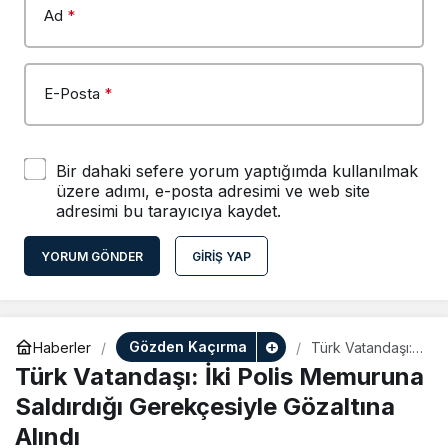
Ad
*
E-Posta
*
Bir dahaki sefere yorum yaptığımda kullanılmak
üzere adımı, e-posta adresimi ve web site
adresimi bu tarayıcıya kaydet.
YORUM GÖNDER
GIRIŞ YAP
Gözden Kaçırma
Haberler
Türk Vatandaşı:
İki Polis
Türk Vatandaşı: İki Polis Memuruna
Memuruna
Saldırdığı
Saldırdığı Gerekçesiyle Gözaltına
Gerekçesiyle
Alındı
Gözaltına Alındı