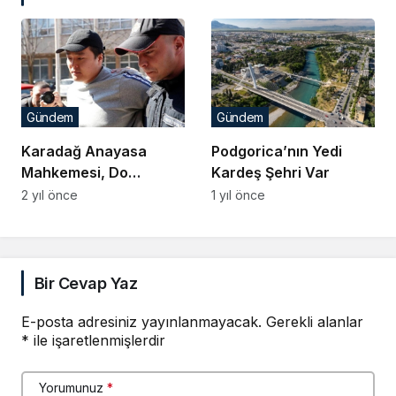
Gündem
Gündem
Karadağ Anayasa
Podgorica’nın Yedi
Mahkemesi, Do
Kardeş Şehri Var
Kwon’un İadesini
2 yıl önce
1 yıl önce
Askıya Aldı
Bir Cevap Yaz
E-posta adresiniz yayınlanmayacak.
Gerekli alanlar
*
ile işaretlenmişlerdir
Yorumunuz
*