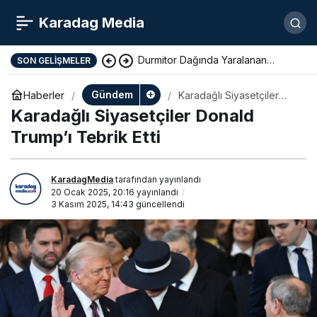
Karadag Media
Durmitor Dağında Yaralanan
SON GELIŞMELER
Yunan Turist Başarıyla Kurtarıldı
Gündem
Haberler
Karadağlı Siyasetçiler
Donald Trump’ı Tebrik Etti
Karadağlı Siyasetçiler Donald
Trump’ı Tebrik Etti
KaradagMedia
tarafından yayınlandı
20 Ocak 2025, 20:16
yayınlandı
3 Kasım 2025, 14:43
güncellendi