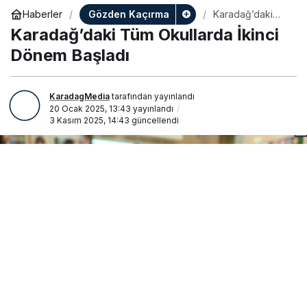
Gözden Kaçırma
Haberler
Karadağ’daki
Tüm Okullarda
Karadağ’daki Tüm Okullarda İkinci
İkinci Dönem
Başladı
Dönem Başladı
KaradagMedia
tarafından yayınlandı
20 Ocak 2025, 13:43
yayınlandı
3 Kasım 2025, 14:43
güncellendi