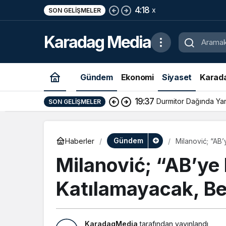
4:18
x
SON GELIŞMELER
Karadag Media
Gündem
Ekonomi
Siyaset
Karad
19:37
Durmitor Dağında Yara
SON GELIŞMELER
Gündem
Haberler
Milanović; “AB
Milanović; “AB’ye 
Katılamayacak, Be
KaradagMedia
tarafından yayınlandı