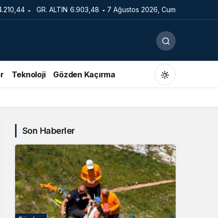
4.210,44
GR. ALTIN
6.903,48
7 Ağustos 2026, Cum
r
Teknoloji
Gözden Kaçırma
Son Haberler
Gündüz Modu
Gündüz modunu seçin.
Gece Modu
Gece modunu seçin.