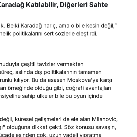
radağ Katılabilir, Diğerleri Sahte
k. Belki Karadağ hariç, ama o bile kesin değil,”
ik politikalarını sert sözlerle eleştirdi.
umuduyla çeşitli tavizler vermekten
süreç, aslında dış politikalarının tamamen
runlu kılıyor. Bu da esasen Moskova’ya karşı
tan örneğinde olduğu gibi, coğrafi avantajları
yeline sahip ülkeler bile bu oyun içinde
ğil, küresel gelişmeleri de ele alan Milanović,
şı” olduğuna dikkat çekti. Söz konusu savaşın,
e mücadelesinden çok, uzun vadeli yıpratma