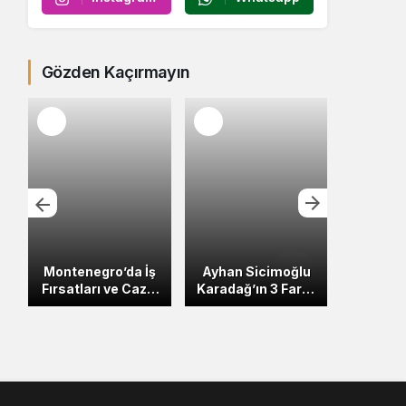
Gözden Kaçırmayın
Montenegro’da İş
Ayhan Sicimoğlu
Alabar
Fırsatları ve Cazip
Karadağ’ın 3 Farklı
Yatırım
Sektörler
Şehrini Keşfe
Kar
e
Çıkıyor
Hareke
Son Haberler