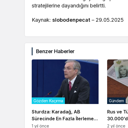
stratejilerine dayandığını belirtti.
Kaynak:
slobodenpecat
– 29.05.2025
Benzer Haberler
Gözden Kaçırma
Gündem
Sturdza: Karadağ, AB
Rus ve T
Sürecinde En Fazla İlerleme
30.000’d
Kaydeden Ülke
Çalışma İ
1 yıl önce
2 yıl önce