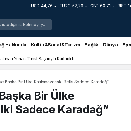
USD
44,76
EURO
52,76
GBP
60,71
BIST
1
ağ Hakkında
Kültür&Sanat&Turizm
Sağlık
Dünya
Spo
lanan Yunan Turist Başarıyla Kurtarıldı
’ye Başka Bir Ülke Katılamayacak, Belki Sadece Karadağ”
Başka Bir Ülke
lki Sadece Karadağ”