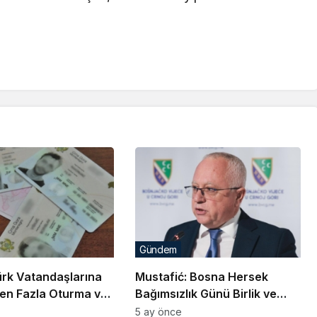
Gündem
ürk Vatandaşlarına
Mustafić: Bosna Hersek
en Fazla Oturma ve
Bağımsızlık Günü Birlik ve
zni Verildi
Kararlılığın Gücünü
5 ay önce