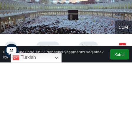
CdM
0
Paylaş
Beğen
Bu web sitesinde en iyi deneyimi yaşamanızı sağlamak
Kabul
için çerezler kullanılmaktadır.
Turkish
Karadağ’daki siyasi liderler ve devlet kademesi,
İslam aleminin en büyük iki bayramından biri olan
Kurban Bayramı dolayısıyla art arda tebrik
mesajları yayımladı. Karadağ İslam Topluluğu
Başkanı Rifat Fejzić nezdinde tüm Müslümanların
bayramı kutlanırken, mesajlarda barış, dayanışma
ve çok kültürlü yaşam vurgusu öne çıktı.
Barış ve Dayanışma Vurgusu