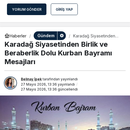
YORUM GÖNDER
GIRIŞ YAP
Gündem
Haberler
Karadağ Siyasetinden
Birlik ve Beraberlik Dolu
Karadağ Siyasetinden Birlik ve
Kurban Bayramı Mesajları
Beraberlik Dolu Kurban Bayramı
Mesajları
Belinay İpek
tarafından yayınlandı
27 Mayıs 2026, 13:36
yayınlandı
27 Mayıs 2026, 13:36
güncellendi