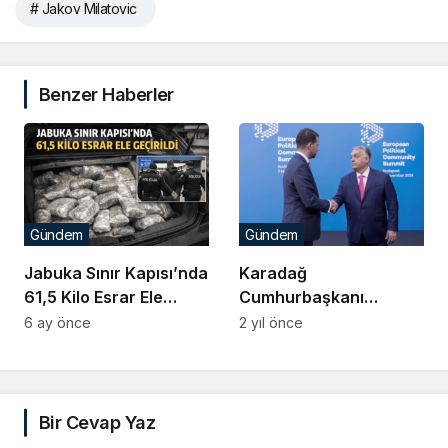
# Jakov Milatovic
Benzer Haberler
Gündem
Gündem
Jabuka Sınır Kapısı’nda
Karadağ
61,5 Kilo Esrar Ele
Cumhurbaşkanı
Geçirildi
Milatović: “Avrupa
6 ay önce
2 yıl önce
Birliğini
Güçlendirmeliyiz”
Bir Cevap Yaz