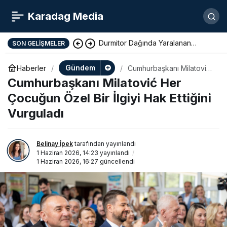
Karadag Media
Durmitor Dağında Yaralanan
SON GELIŞMELER
Yunan Turist Başarıyla Kurtarıldı
Gündem
Haberler
Cumhurbaşkanı Milatović
Her Çocuğun Özel Bir
Cumhurbaşkanı Milatović Her
İlgiyi Hak Ettiğini
Vurguladı
Çocuğun Özel Bir İlgiyi Hak Ettiğini
Vurguladı
Belinay İpek
tarafından yayınlandı
1 Haziran 2026, 14:23
yayınlandı
1 Haziran 2026, 16:27
güncellendi