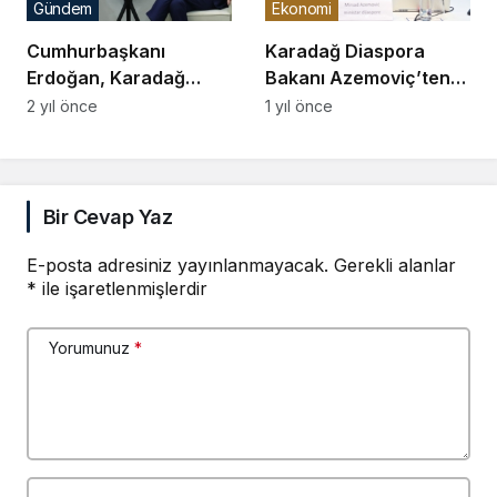
Gündem
Ekonomi
Cumhurbaşkanı
Karadağ Diaspora
Erdoğan, Karadağ
Bakanı Azemoviç’ten
Cumhurbaşkanı
Türk Yatırımcılara
2 yıl önce
1 yıl önce
Milatovic ile Görüştü
Davet
Bir Cevap Yaz
E-posta adresiniz yayınlanmayacak.
Gerekli alanlar
*
ile işaretlenmişlerdir
Yorumunuz
*