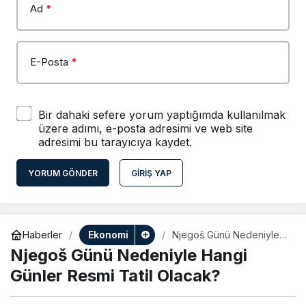
Ad
*
E-Posta
*
Bir dahaki sefere yorum yaptığımda kullanılmak
üzere adımı, e-posta adresimi ve web site
adresimi bu tarayıcıya kaydet.
YORUM GÖNDER
GIRIŞ YAP
Ekonomi
Haberler
Njegoš Günü Nedeniyle
Hangi Günler Resmi Tatil
Njegoš Günü Nedeniyle Hangi
Olacak?
Günler Resmi Tatil Olacak?