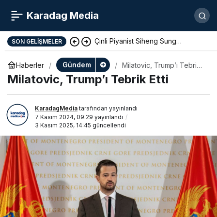
Karadag Media
Çinli Piyanist Siheng Sung
SON GELIŞMELER
KotorArt Festivalinde Sahne Alıyor
Gündem
Haberler
Milatovic, Trump’ı Tebrik
Etti
Milatovic, Trump’ı Tebrik Etti
KaradagMedia
tarafından yayınlandı
7 Kasım 2024, 09:29
yayınlandı
3 Kasım 2025, 14:45
güncellendi