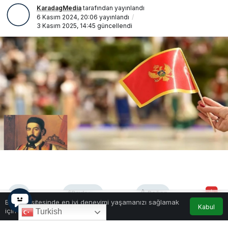
KaradagMedia
tarafından yayınlandı
6 Kasım 2024, 20:06
yayınlandı
3 Kasım 2025, 14:45
güncellendi
0
Paylaş
Beğen
Bu web sitesinde en iyi deneyimi yaşamanızı sağlamak
Kabul
için çerezler kullanılmaktadır.
Turkish
Karadağ Çalışma ve Sosyal Diyalog Bakanlığı, 13