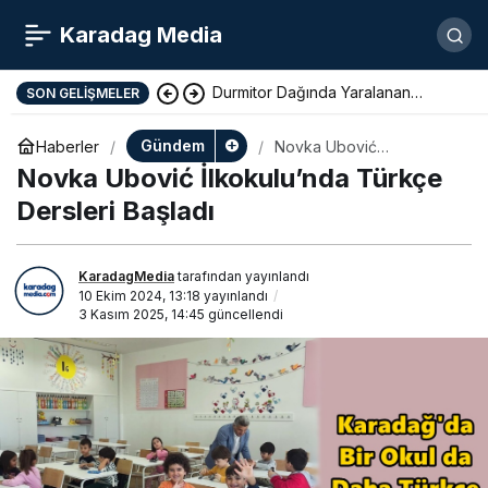
Karadag Media
Durmitor Dağında Yaralanan
SON GELIŞMELER
Yunan Turist Başarıyla Kurtarıldı
Gündem
Haberler
Novka Ubović
İlkokulu’nda Türkçe
Novka Ubović İlkokulu’nda Türkçe
Dersleri Başladı
Dersleri Başladı
KaradagMedia
tarafından yayınlandı
10 Ekim 2024, 13:18
yayınlandı
3 Kasım 2025, 14:45
güncellendi