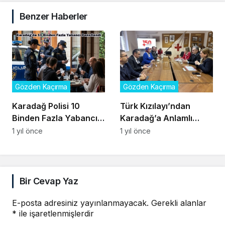
Benzer Haberler
Gözden Kaçırma
Gözden Kaçırma
Karadağ Polisi 10
Türk Kızılayı’ndan
Binden Fazla Yabancıyı
Karadağ’a Anlamlı
Denetledi
Ziyaret ve Yardım Eli
1 yıl önce
1 yıl önce
Bir Cevap Yaz
E-posta adresiniz yayınlanmayacak.
Gerekli alanlar
*
ile işaretlenmişlerdir