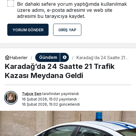
Bir dahaki sefere yorum yaptığımda kullanılmak
üzere adımı, e-posta adresimi ve web site
adresimi bu tarayıcıya kaydet.
YORUM GÖNDER
GIRIŞ YAP
Gündem
Haberler
Karadağ’da 24 Saatte 21
Trafik Kazası Meydana
Karadağ’da 24 Saatte 21 Trafik
Geldi
Kazası Meydana Geldi
Tuğçe Şen
tarafından yayınlandı
16 Şubat 2026, 15:02
yayınlandı
16 Şubat 2026, 15:02
güncellendi