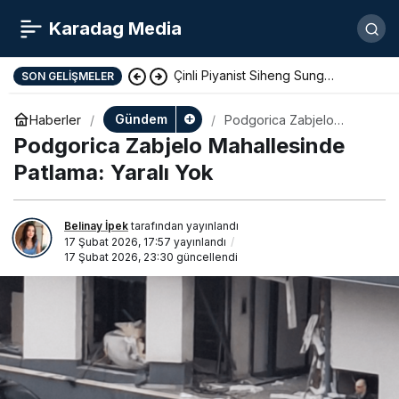
Karadag Media
Çinli Piyanist Siheng Sung
SON GELIŞMELER
KotorArt Festivalinde Sahne Alıyor
Gündem
Haberler
Podgorica Zabjelo
Mahallesinde Patlama:
Podgorica Zabjelo Mahallesinde
Yaralı Yok
Patlama: Yaralı Yok
Belinay İpek
tarafından yayınlandı
17 Şubat 2026, 17:57
yayınlandı
17 Şubat 2026, 23:30
güncellendi