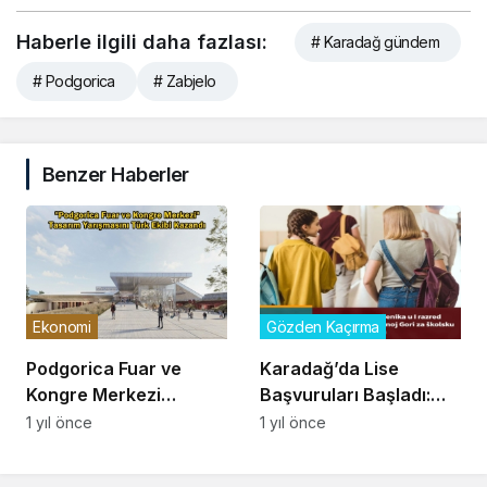
Haberle ilgili daha fazlası:
# Karadağ gündem
# Podgorica
# Zabjelo
Benzer Haberler
Ekonomi
Gözden Kaçırma
Podgorica Fuar ve
Karadağ’da Lise
Kongre Merkezi
Başvuruları Başladı:
Tasarım Yarışmasını
7.700 Mezuna 10.564
1 yıl önce
1 yıl önce
Türk Ekibi Kazandı
Kontenjan