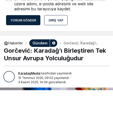
üzere adımı, e-posta adresimi ve web site
adresimi bu tarayıcıya kaydet.
YORUM GÖNDER
GIRIŞ YAP
Gündem
Haberler
Gorčević: Karadağ’ı
Birleştiren Tek Unsur
Gorčević: Karadağ’ı Birleştiren Tek
Avrupa Yolculuğudur
Unsur Avrupa Yolculuğudur
KaradagMedia
tarafından yayınlandı
15 Temmuz 2025, 09:02
yayınlandı
3 Kasım 2025, 14:39
güncellendi