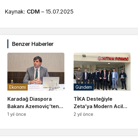
Kaynak:
CDM
– 15.07.2025
Benzer Haberler
Ekonomi
Gündem
Karadağ Diaspora
TİKA Desteğiyle
Bakanı Azemoviç’ten
Zeta’ya Modern Acil
Türk Yatırımcılara
Tıbbi Yardım Ünitesi
1 yıl önce
2 yıl önce
Davet