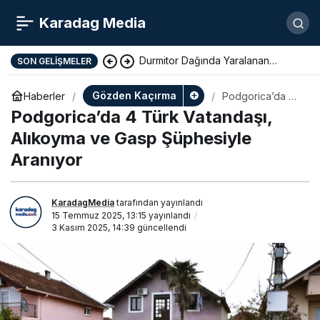
Karadag Media
Durmitor Dağında Yaralanan
SON GELIŞMELER
Yunan Turist Başarıyla Kurtarıldı
Gözden Kaçırma
Haberler
Podgorica’da 4
Türk Vatandaşı,
Podgorica’da 4 Türk Vatandaşı,
Alıkoyma ve
Gasp Şüphesiyle
Alıkoyma ve Gasp Şüphesiyle
Aranıyor
Aranıyor
KaradagMedia
tarafından yayınlandı
15 Temmuz 2025, 13:15
yayınlandı
3 Kasım 2025, 14:39
güncellendi