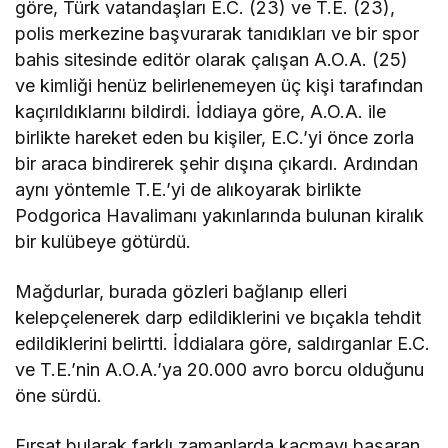
göre, Türk vatandaşları E.C. (23) ve T.E. (23),
polis merkezine başvurarak tanıdıkları ve bir spor
bahis sitesinde editör olarak çalışan A.O.A. (25)
ve kimliği henüz belirlenemeyen üç kişi tarafından
kaçırıldıklarını bildirdi. İddiaya göre, A.O.A. ile
birlikte hareket eden bu kişiler, E.C.’yi önce zorla
bir araca bindirerek şehir dışına çıkardı. Ardından
aynı yöntemle T.E.’yi de alıkoyarak birlikte
Podgorica Havalimanı yakınlarında bulunan kiralık
bir kulübeye götürdü.
Mağdurlar, burada gözleri bağlanıp elleri
kelepçelenerek darp edildiklerini ve bıçakla tehdit
edildiklerini belirtti. İddialara göre, saldırganlar E.C.
ve T.E.’nin A.O.A.’ya 20.000 avro borcu olduğunu
öne sürdü.
Fırsat bularak farklı zamanlarda kaçmayı başaran