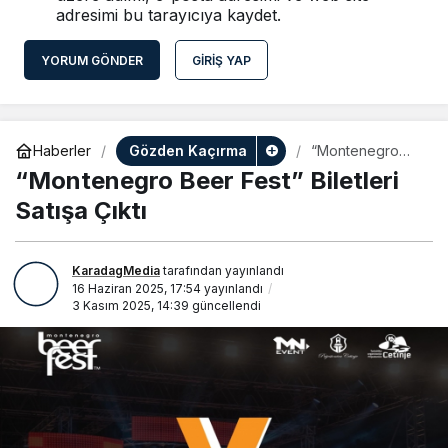
adresimi bu tarayıcıya kaydet.
YORUM GÖNDER
GIRIŞ YAP
Gözden Kaçırma
Haberler
“Montenegro
Beer Fest”
“Montenegro Beer Fest” Biletleri
Biletleri Satışa
Çıktı
Satışa Çıktı
KaradagMedia
tarafından yayınlandı
16 Haziran 2025, 17:54
yayınlandı
3 Kasım 2025, 14:39
güncellendi