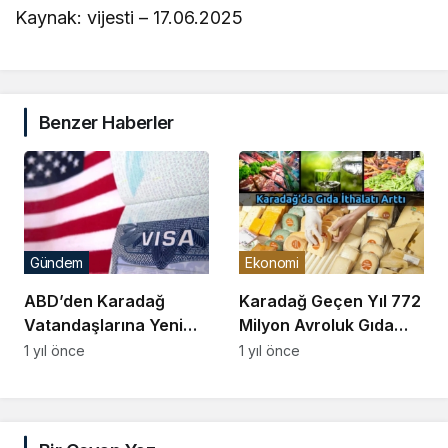
Kaynak: vijesti – 17.06.2025
Benzer Haberler
Gündem
Ekonomi
ABD’den Karadağ
Karadağ Geçen Yıl 772
Vatandaşlarına Yeni
Milyon Avroluk Gıda
Vize Ücreti Uygulaması
İthal Etti
1 yıl önce
1 yıl önce