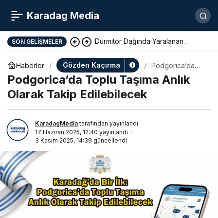
Karadag Media
Durmitor Dağında Yaralanan
SON GELIŞMELER
Yunan Turist Başarıyla Kurtarıldı
Gözden Kaçırma
Haberler
Podgorica’da
Toplu Taşıma
Podgorica’da Toplu Taşıma Anlık
Anlık Olarak
Takip
Olarak Takip Edilebilecek
Edilebilecek
KaradagMedia
tarafından yayınlandı
17 Haziran 2025, 12:40
yayınlandı
3 Kasım 2025, 14:39
güncellendi