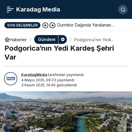
Karadag Media
Durmitor Dağında Yaralanan
SON GELIŞMELER
Yunan Turist Başarıyla Kurtarıldı
Gündem
Haberler
Podgorica’nın Yedi
Kardeş Şehri Var
Podgorica’nın Yedi Kardeş Şehri
Var
KaradagMedia
tarafından yayınlandı
4 Mayıs 2025, 09:23
yayınlandı
3 Kasım 2025, 14:40
güncellendi