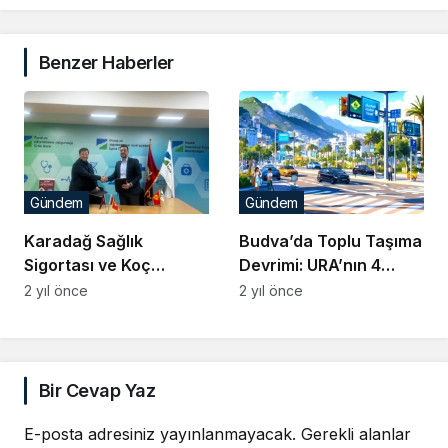
Benzer Haberler
Gündem
Gündem
Karadağ Sağlık
Budva’da Toplu Taşıma
Sigortası ve Koç
Devrimi: URA’nın 4
Üniversitesi Hastanesi
Adımlı Planı
2 yıl önce
2 yıl önce
İşbirliği Yaptı
Bir Cevap Yaz
E-posta adresiniz yayınlanmayacak.
Gerekli alanlar