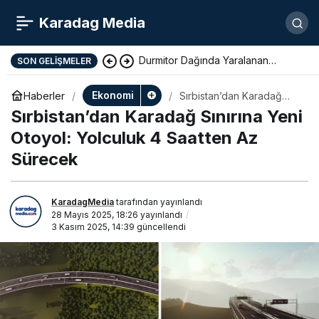
Karadag Media
Durmitor Dağında Yaralanan
SON GELIŞMELER
Yunan Turist Başarıyla Kurtarıldı
Ekonomi
Haberler
Sırbistan’dan Karadağ
Sınırına Yeni Otoyol:
Sırbistan’dan Karadağ Sınırına Yeni
Yolculuk 4 Saatten Az
Sürecek
Otoyol: Yolculuk 4 Saatten Az
Sürecek
KaradagMedia
tarafından yayınlandı
28 Mayıs 2025, 18:26
yayınlandı
3 Kasım 2025, 14:39
güncellendi