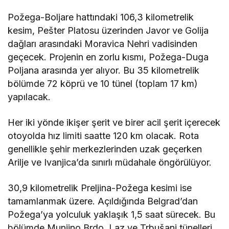
Požega-Boljare hattındaki 106,3 kilometrelik
kesim, Pešter Platosu üzerinden Javor ve Golija
dağları arasındaki Moravica Nehri vadisinden
geçecek. Projenin en zorlu kısmı, Požega-Duga
Poljana arasında yer alıyor. Bu 35 kilometrelik
bölümde 72 köprü ve 10 tünel (toplam 17 km)
yapılacak.
Her iki yönde ikişer şerit ve birer acil şerit içerecek
otoyolda hız limiti saatte 120 km olacak. Rota
genellikle şehir merkezlerinden uzak geçerken
Arilje ve Ivanjica’da sınırlı müdahale öngörülüyor.
30,9 kilometrelik Preljina-Požega kesimi ise
tamamlanmak üzere. Açıldığında Belgrad’dan
Požega’ya yolculuk yaklaşık 1,5 saat sürecek. Bu
bölümde Munjino Brdo, Laz ve Trbušani tünelleri