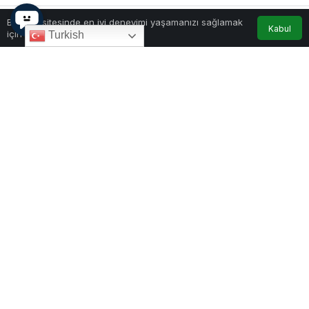
Bu web sitesinde en iyi deneyimi yaşamanızı sağlamak
Kabul
için çerezler kullanılmaktadır.
Turkish
0
Paylaş
Beğen
Uluslararası Şeffaflık Örgütü (Transparency
International – TI), Karadağ ile Birleşik Arap
Emirlikleri (BAE) arasında imzalanan turizm ve
gayrimenkul iş birliği anlaşmasının bazı maddeleri
nedeniyle endişeli olduğunu açıkladı.
TI, anlaşmanın, BAE yatırımcılarıyla yapılan
sözleşmelerin kamu alımı kurallarından muaf
tutulmasını öngördüğüne dikkat çekti. Bu durumun
ihalelerin şeffaf olmadan verilmesine yol
açabileceği, böylece rekabet ve eşit muamele
ilkelerinin zarar göreceği belirtildi.