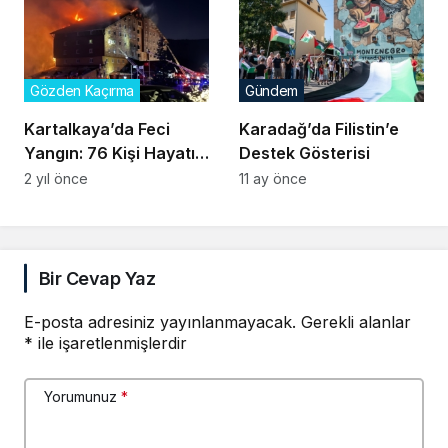
Gözden Kaçırma
Gündem
Kartalkaya’da Feci
Karadağ’da Filistin’e
Yangın: 76 Kişi Hayatını
Destek Gösterisi
Kaybetti
2 yıl önce
11 ay önce
Bir Cevap Yaz
E-posta adresiniz yayınlanmayacak.
Gerekli alanlar
*
ile işaretlenmişlerdir
Yorumunuz
*