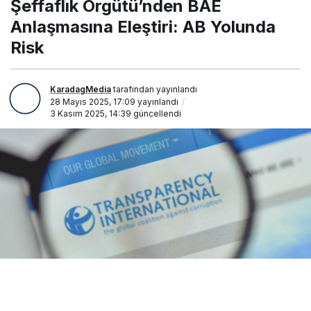
Şeffaflık Örgütü’nden BAE
Yolunda Risk
Anlaşmasına Eleştiri: AB Yolunda
Risk
KaradagMedia
tarafından yayınlandı
28 Mayıs 2025, 17:09
yayınlandı
3 Kasım 2025, 14:39
güncellendi