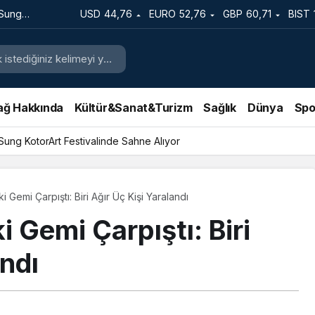
 Sung
USD
44,76
EURO
52,76
GBP
60,71
BIST
e Sahne
ağ Hakkında
Kültür&Sanat&Turizm
Sağlık
Dünya
Spo
 Sung KotorArt Festivalinde Sahne Alıyor
 Gemi Çarpıştı: Biri Ağır Üç Kişi Yaralandı
i Gemi Çarpıştı: Biri
andı