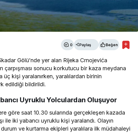
0
Paylaş
Beğen
 Skadar Gölü’nde yer alan Rijeka Crnojevića
nin çarpışması sonucu korkutucu bir kaza meydana
üç kişi yaralanırken, yaralılardan birinin
dildiği bildirildi.
abancı Uyruklu Yolculardan Oluşuyor
ilere göre saat 10.30 sularında gerçekleşen kazada
ile iki yabancı uyruklu kişi yaralandı. Olayın
durum ve kurtarma ekipleri yaralılara ilk müdahaleyi