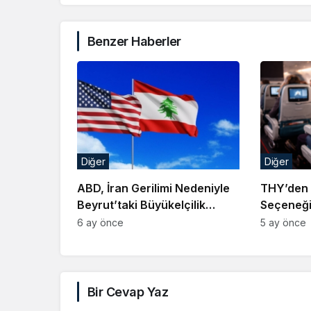
Benzer Haberler
Diğer
Diğer
ABD, İran Gerilimi Nedeniyle
THY’den 
Beyrut’taki Büyükelçilik
Seçeneği:
Personelini Tahliye Etti
Bağışa 
6 ay önce
5 ay önce
Bir Cevap Yaz