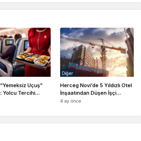
Diğer
“Yemeksiz Uçuş”
Herceg Novi’de 5 Yıldızlı Otel
 Yolcu Tercihi
İnşaatından Düşen İşçi
Dönüşecek
Hayatını Kaybetti
4 ay önce