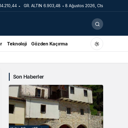
14.210,44
GR. ALTIN
6.903,48
8 Ağustos 2026, Cts
r
Teknoloji
Gözden Kaçırma
Son Haberler
Gündüz Modu
Gündüz modunu seçin.
Gece Modu
Gece modunu seçin.