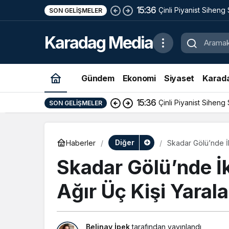
15:36
Çinli Piyanist Siheng
SON GELIŞMELER
KotorArt Festivalind
Karadag Media
Alıyor
Gündem
Ekonomi
Siyaset
Karad
15:36
Çinli Piyanist Siheng
SON GELIŞMELER
Diğer
Haberler
Skadar Gölü’nde İki
Skadar Gölü’nde İk
Ağır Üç Kişi Yaral
Belinay İpek
tarafından yayınlandı