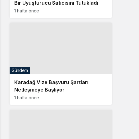
Bir Uyuşturucu Satıcısını Tutukladı
1 hafta önce
Gündem
Karadağ Vize Başvuru Şartları
Netleşmeye Başlıyor
1 hafta önce
Gündem
Karadağ 1 Kasım İtibarıyla Vizesiz
Seyahat Dönemini Sona Erdiriyor