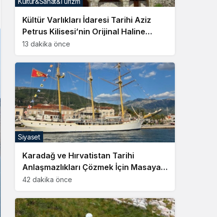
Kültür&Sanat&Turizm
Sistem Modu
Kültür Varlıkları İdaresi Tarihi Aziz
Sistem modunu seçin.
Petrus Kilisesi’nin Orijinal Haline
Getirilmesini Emretti
13 dakika önce
Siyaset
Karadağ ve Hırvatistan Tarihi
Anlaşmazlıkları Çözmek İçin Masaya
Oturuyor
42 dakika önce