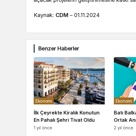
Kaynak:
CDM
– 01.11.2024
Benzer Haberler
Ekonomi
Ekonomi
İlk Çeyrekte Kiralık Konutun
Batı Bal
En Pahalı Şehri Tivat Oldu
Ortak An
Oluştura
1 yıl önce
2 yıl önce