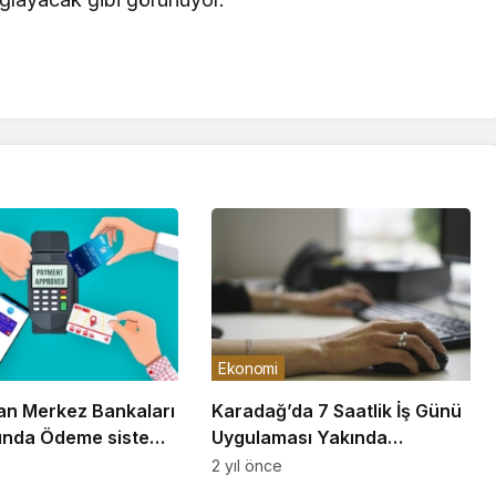
Ekonomi
kan Merkez Bankaları
Karadağ’da 7 Saatlik İş Günü
ında Ödeme sistemi
Uygulaması Yakında
cak
Başlayabilir
2 yıl önce