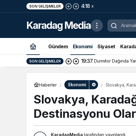
4:18
x
SON GELIŞMELER
Karadag Media
Gündem
Ekonomi
Siyaset
Karad
19:37
Durmitor Dağında Yara
SON GELIŞMELER
Ekonomi
Haberler
Slovakya, Kara
Slovakya, Karadağ’
Destinasyonu Ola
KaradagMedia
tarafından yayınlandı