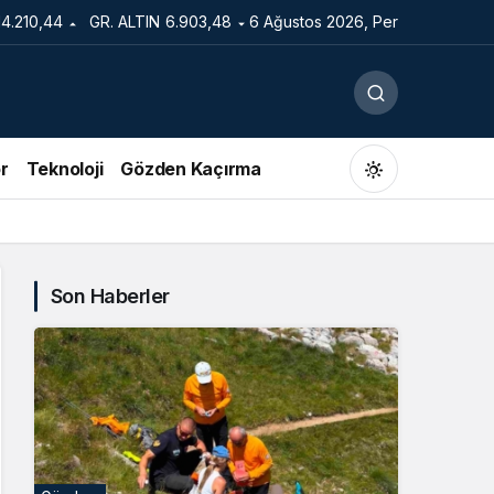
14.210,44
GR. ALTIN
6.903,48
6 Ağustos 2026, Per
r
Teknoloji
Gözden Kaçırma
Son Haberler
Gündüz Modu
Gündüz modunu seçin.
Gece Modu
Gece modunu seçin.