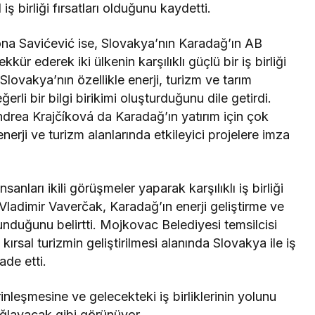
iş birliği fırsatları olduğunu kaydetti.
ona Savićević ise, Slovakya’nın Karadağ’ın AB
kür ederek iki ülkenin karşılıklı güçlü bir iş birliği
Slovakya’nın özellikle enerji, turizm ve tarım
rli bir bilgi birikimi oluşturduğunu dile getirdi.
drea Krajčíková da Karadağ’ın yatırım için çok
enerji ve turizm alanlarında etkileyici projelere imza
ları ikili görüşmeler yaparak karşılıklı iş birliği
ı Vladimir Vaverčak, Karadağ’ın enerji geliştirme ve
nduğunu belirtti. Mojkovac Belediyesi temsilcisi
ırsal turizmin geliştirilmesi alanında Slovakya ile iş
ade etti.
erinleşmesine ve gelecekteki iş birliklerinin yolunu
sağlayacak gibi görünüyor.