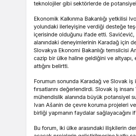
teknolojiler gibi sektörlerde de potansiyel 
Ekonomik Kalkınma Bakanlığı yetkilisi Iv
yolundaki ilerleyişine verdiği desteğe teşek
içerisinde olduğunu ifade etti. Savićević, 
alanındaki deneyimlerinin Karadağ için değe
Slovakya Ekonomi Bakanlığı temsilcisi An
cazip bir ülke haline geldiğini ve altyapı, 
attığını belirtti.
Forumun sonunda Karadağ ve Slovak iş insan
fırsatlarını değerlendirdi. Slovak iş insan
mühendislik alanında büyük potansiyel su
Ivan Ašanin de çevre koruma projeleri ve k
birliği yapmanın faydalar sağlayacağını if
Bu forum, iki ülke arasındaki ilişkilerin d
açacak projelerin geliştirilmesine katkı 