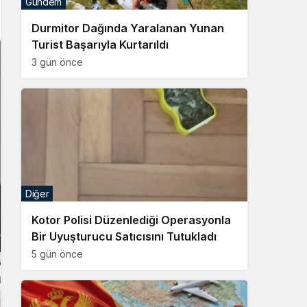
Gündem
Sistem Modu
Durmitor Dağında Yaralanan Yunan
Sistem modunu seçin.
Turist Başarıyla Kurtarıldı
3 gün önce
Diğer
Kotor Polisi Düzenlediği Operasyonla
Bir Uyuşturucu Satıcısını Tutukladı
5 gün önce