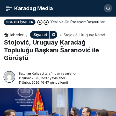
Karadag Media
Yeşil ve Gri Pasaport Başvuruları
SON GELIŞMELER
Dijital Ortama Taşındı
Siyaset
Haberler
Stojović, Uruguay Karadağ
Topluluğu Başkanı
Stojović, Uruguay Karadağ
Šaranović ile Görüştü
Topluluğu Başkanı Šaranović ile
Görüştü
Batuhan Kahveci
tarafından yayınlandı
11 Şubat 2026, 15:37
yayınlandı
11 Şubat 2026, 16:47
güncellendi