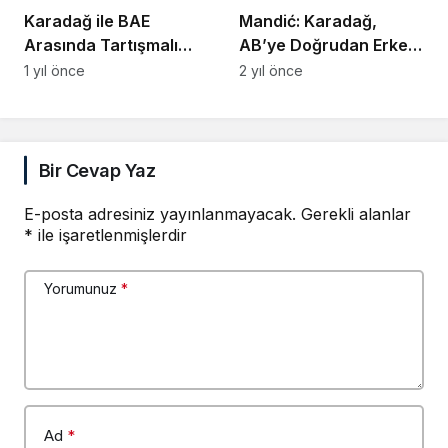
Karadağ ile BAE
Mandić: Karadağ,
Arasında Tartışmalı
AB’ye Doğrudan Erken
Anlaşma Meclis
Üye Olmak İstiyor
1 yıl önce
2 yıl önce
Gündeminde
Bir Cevap Yaz
E-posta adresiniz yayınlanmayacak.
Gerekli alanlar
*
ile işaretlenmişlerdir
Yorumunuz
*
Ad
*