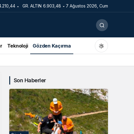
4.210,44
GR. ALTIN
6.903,48
7 Ağustos 2026, Cum
r
Teknoloji
Gözden Kaçırma
Son Haberler
Gündüz Modu
Gündüz modunu seçin.
Gece Modu
Gece modunu seçin.