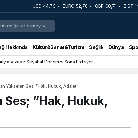
USD
44,76
EURO
52,76
GBP
60,71
BIST
1
ağ Hakkında
Kültür&Sanat&Turizm
Sağlık
Dünya
Spo
in Evine Silahlı Saldırı Düzenlendi
tan Yükselen Ses; “Hak, Hukuk, Adalet”
n Ses; “Hak, Hukuk,