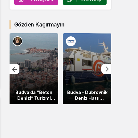
Gözden Kaçırmayın
a
Budva’da “Beton
Budva – Dubrovnik
Karada
Denizi” Turizmi
Deniz Hattı
Fiyatla
Yutuyor
Gelecek Yıl Devam
Bu Yana
Edecek