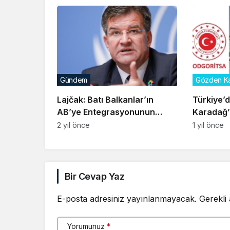
Gündem
Gözden Ka
Lajčak: Batı Balkanlar’ın
Türkiye’d
AB’ye Entegrasyonunun
Karadağ’
Zamanı Geldi
Sayılaca
2 yıl önce
1 yıl önce
iği
Podgorica’da Türk
Lajčak: Batı
na 10
Vatandaşını Gasp
Balkanlar’ın AB’ye
Ram
ngen
Eden İki Çocuk
Entegrasyonunun
Bir Cevap Yaz
cek
Tutuklandı
Zamanı Geldi
E-posta adresiniz yayınlanmayacak.
Gerekli
Yorumunuz
*