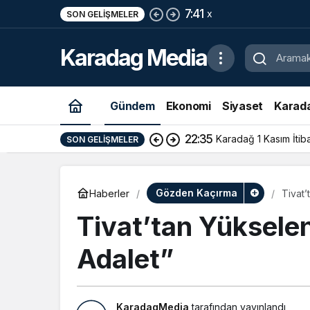
15:00
x
SON GELIŞMELER
Karadag Media
Gündem
Ekonomi
Siyaset
Karad
16:22
Podgorica’da Bir Polis
SON GELIŞMELER
Gözden Kaçırma
Haberler
Tivat’
Tivat’tan Yüksele
Adalet”
KaradagMedia
tarafından yayınlandı