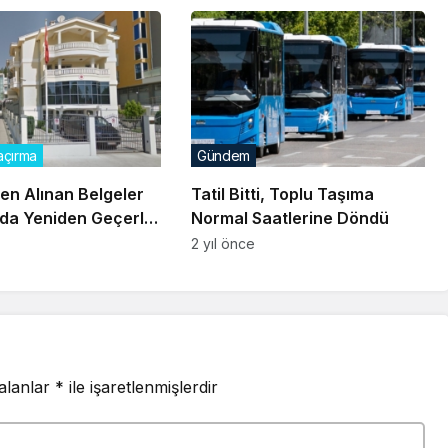
çırma
Gündem
en Alınan Belgeler
Tatil Bitti, Toplu Taşıma
da Yeniden Geçerli
Normal Saatlerine Döndü
k
2 yıl önce
Karadağ’da
Şahman,
Avrupa’da Nüfus
azan Bayramı
Türkiye’deki
Göre Ev Sahipliği
Kutlanıyor
Karadağlı
Oranları Nedir?
Göçmenlerle
Buluştu
 alanlar
*
ile işaretlenmişlerdir