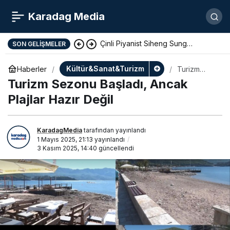
Karadag Media
Çinli Piyanist Siheng Sung
SON GELIŞMELER
KotorArt Festivalinde Sahne Alıyor
Kültür&Sanat&Turizm
Haberler
Turizm
Sezonu
Turizm Sezonu Başladı, Ancak
Başladı,
Ancak
Plajlar Hazır Değil
Plajlar Hazır
Değil
KaradagMedia
tarafından yayınlandı
1 Mayıs 2025, 21:13
yayınlandı
3 Kasım 2025, 14:40
güncellendi