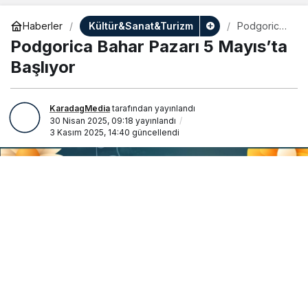
Kültür&Sanat&Turizm
Haberler
Podgorica
Bahar
Podgorica Bahar Pazarı 5 Mayıs’ta
Pazarı 5
Mayıs’ta
Başlıyor
Başlıyor
KaradagMedia
tarafından yayınlandı
30 Nisan 2025, 09:18
yayınlandı
3 Kasım 2025, 14:40
güncellendi