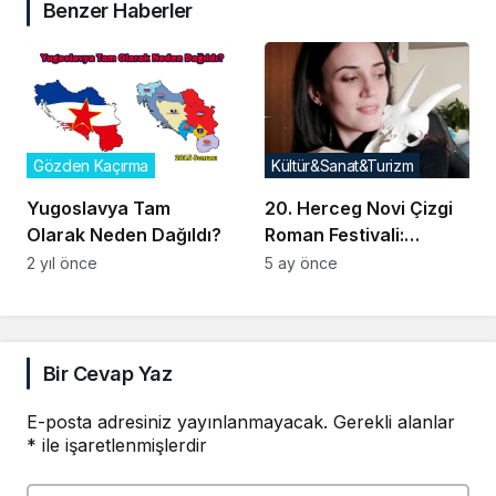
Benzer Haberler
Gözden Kaçırma
Kültür&Sanat&Turizm
Yugoslavya Tam
20. Herceg Novi Çizgi
Olarak Neden Dağıldı?
Roman Festivali:
Dünyaca Ünlü Üç Kadın
2 yıl önce
5 ay önce
Çizer Karadağ’a
Geliyor
Bir Cevap Yaz
E-posta adresiniz yayınlanmayacak.
Gerekli alanlar
*
ile işaretlenmişlerdir