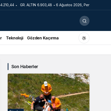
14.210,44
GR. ALTIN
6.903,48
6 Ağustos 2026, Per
r
Teknoloji
Gözden Kaçırma
Son Haberler
Gündüz Modu
Gündüz modunu seçin.
Gece Modu
Gece modunu seçin.