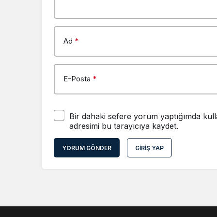
Ad
*
E-Posta
*
Bir dahaki sefere yorum yaptığımda kull
adresimi bu tarayıcıya kaydet.
YORUM GÖNDER
GIRIŞ YAP
Gündem
Haberler
Kotor’da Gece Y