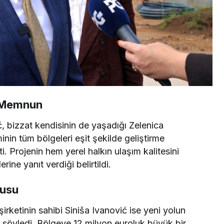
ı Memnun
, bizzat kendisinin de yaşadığı Zelenica
inin tüm bölgeleri eşit şekilde geliştirme
. Projenin hem yerel halkın ulaşım kalitesini
rine yanıt verdiği belirtildi.
gusu
rketinin sahibi Siniša Ivanović ise yeni yolun
ı söyledi. Bölgeye 12 milyon euroluk büyük bir