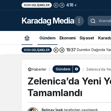
4:18
x
SON GELIŞMELER
Karadag Media
Gündem
Ekonomi
Siyaset
Karad
19:37
Durmitor Dağında Yara
SON GELIŞMELER
Gündem
Haberler
Zelenica’da Ye
Zelenica’da Yeni 
Tamamlandı
Belinay İpek
tarafından yayınlandı