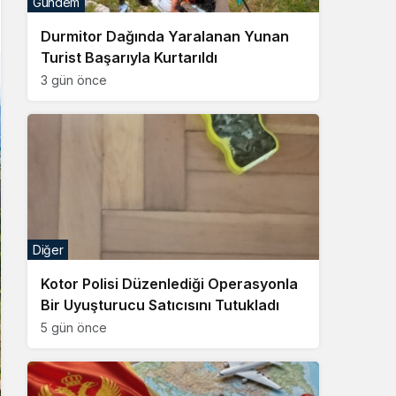
Gündem
Sistem Modu
Durmitor Dağında Yaralanan Yunan
Sistem modunu seçin.
Turist Başarıyla Kurtarıldı
3 gün önce
Diğer
Kotor Polisi Düzenlediği Operasyonla
Bir Uyuşturucu Satıcısını Tutukladı
5 gün önce