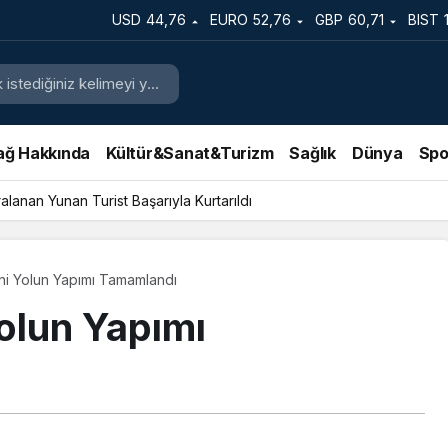
USD
44,76
EURO
52,76
GBP
60,71
BIST
ağ Hakkında
Kültür&Sanat&Turizm
Sağlık
Dünya
Spo
lanan Yunan Turist Başarıyla Kurtarıldı
ni Yolun Yapımı Tamamlandı
Yolun Yapımı