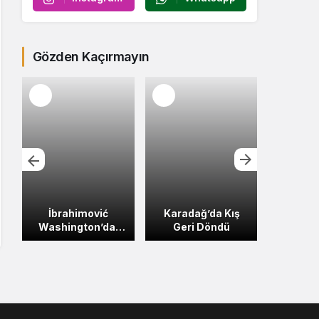
Gözden Kaçırmayın
İbrahimović
Karadağ’da Kış
Karada
Washington’da:
Geri Döndü
Ayı Ort
Karadağ-ABD
Veriler
Ortaklığı Yeniden
Teyit Edildi
Son Haberler