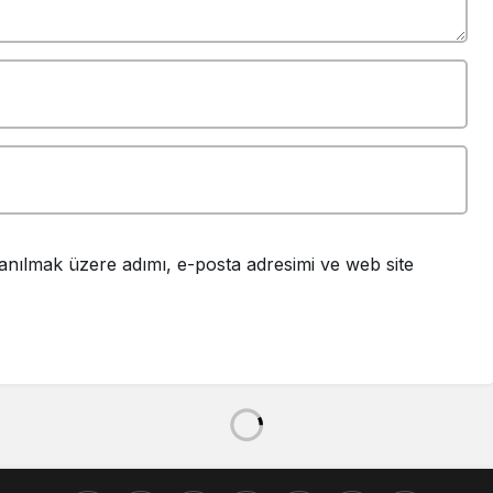
anılmak üzere adımı, e-posta adresimi ve web site
ABD’nin Karadağ
Ürünlerine Karşı
Yüzde 10’luk
Gümrük Vergisi
Başladı
arısı Kavgası: 2 Yaralı