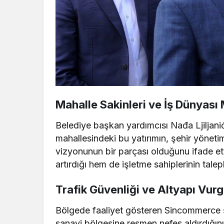
Mahalle Sakinleri ve İş Dünyas
Belediye başkan yardımcısı Nađa Ljiljanić
mahallesindeki bu yatırımın, şehir yönetim
vizyonunun bir parçası olduğunu ifade etti
artırdığı hem de işletme sahiplerinin taleple
Trafik Güvenliği ve Altyapı Vur
Bölgede faaliyet gösteren Sincommerce şi
sanayi bölgesine resmen nefes aldırdığın