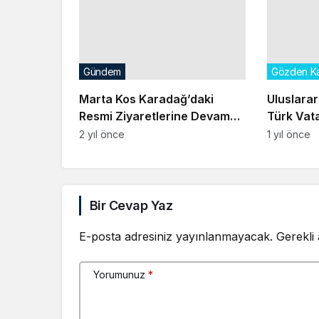
Gündem
Gözden Ka
Marta Kos Karadağ’daki
Uluslara
Resmi Ziyaretlerine Devam
Türk Vat
Ediyor
Yakaland
2 yıl önce
1 yıl önce
Bir Cevap Yaz
E-posta adresiniz yayınlanmayacak.
Gerekli
Yorumunuz
*