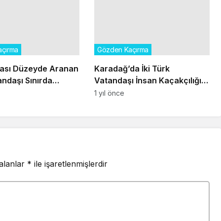
çırma
Gözden Kaçırma
rası Düzeyde Aranan
Karadağ’da İki Türk
andaşı Sınırda
Vatandaşı İnsan Kaçakçılığı
ı
Şüphesiyle Tutuklandı
1 yıl önce
 alanlar
*
ile işaretlenmişlerdir