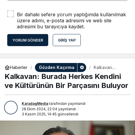
Bir dahaki sefere yorum yaptığımda kullanılmak
üzere adımı, e-posta adresimi ve web site
adresimi bu tarayıcıya kaydet.
YORUM GÖNDER
GIRIŞ YAP
Gözden Kaçırma
Haberler
Kalkavan:
Burada Herkes
Kalkavan: Burada Herkes Kendini
Kendini ve
Kültürünün Bir
ve Kültürünün Bir Parçasını Buluyor
Parçasını
Buluyor
KaradagMedia
tarafından yayınlandı
28 Ekim 2024, 22:04
yayınlandı
3 Kasım 2025, 14:45
güncellendi