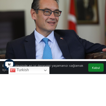
Bu web sitesinde en iyi deneyimi yaşamanızı sağlamak
Kabul
için çerezler kullanılmaktadır.
0
Paylaş
2
Turkish
Türkiye’nin Karadağ Büyükelçisi Barış Kalkavan,
yarın Türkiye Cumhuriyeti’nin 101. kuruluş
yıldönümünü, Türkiye ve Karadağ’dan dostlarıyla
birlikte kutlayacaklarını duyurdu. Kutlamalar
çerçevesinde, Türk solistler Şebnem ve Efe