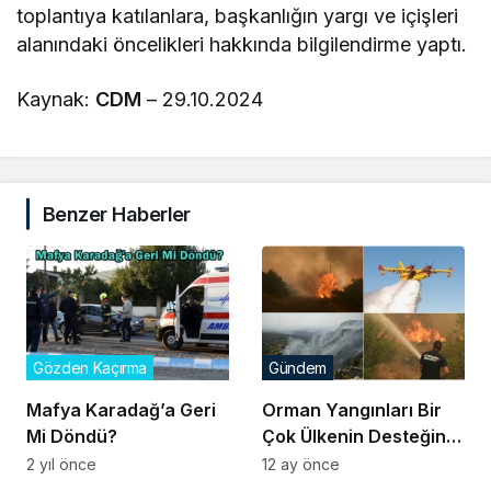
toplantıya katılanlara, başkanlığın yargı ve içişleri
alanındaki öncelikleri hakkında bilgilendirme yaptı.
Kaynak:
CDM
– 29.10.2024
Benzer Haberler
Gözden Kaçırma
Gündem
Mafya Karadağ’a Geri
Orman Yangınları Bir
Mi Döndü?
Çok Ülkenin Desteğine
Rağmen Devam Ediyor
2 yıl önce
12 ay önce