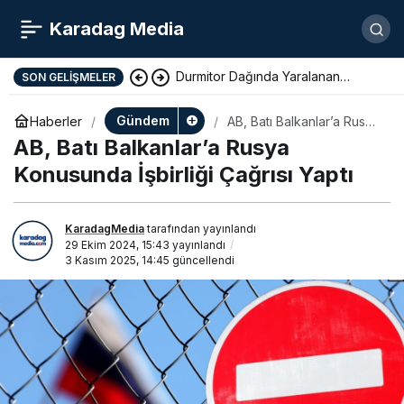
Karadag Media
Durmitor Dağında Yaralanan
SON GELIŞMELER
Yunan Turist Başarıyla Kurtarıldı
Gündem
Haberler
AB, Batı Balkanlar’a Rusya
Konusunda İşbirliği
AB, Batı Balkanlar’a Rusya
Çağrısı Yaptı
Konusunda İşbirliği Çağrısı Yaptı
KaradagMedia
tarafından yayınlandı
29 Ekim 2024, 15:43
yayınlandı
3 Kasım 2025, 14:45
güncellendi