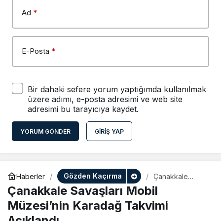
Ad
*
E-Posta
*
Bir dahaki sefere yorum yaptığımda kullanılmak
üzere adımı, e-posta adresimi ve web site
adresimi bu tarayıcıya kaydet.
YORUM GÖNDER
GIRIŞ YAP
Gözden Kaçırma
Haberler
Çanakkale
Savaşları Mobil
Çanakkale Savaşları Mobil
Müzesi’nin
Karadağ Takvimi
Müzesi’nin Karadağ Takvimi
Açıklandı
Açıklandı