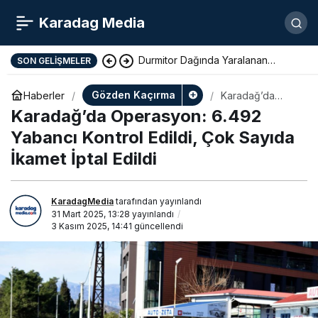
Karadag Media
Durmitor Dağında Yaralanan
SON GELIŞMELER
Yunan Turist Başarıyla Kurtarıldı
Gözden Kaçırma
Haberler
Karadağ’da
Operasyon:
Karadağ’da Operasyon: 6.492
6.492 Yabancı
Kontrol Edildi,
Yabancı Kontrol Edildi, Çok Sayıda
Çok Sayıda
İkamet İptal Edildi
İkamet İptal
Edildi
KaradagMedia
tarafından yayınlandı
31 Mart 2025, 13:28
yayınlandı
3 Kasım 2025, 14:41
güncellendi