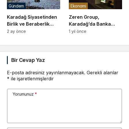
Gündem
Ekonomi
Karadağ Siyasetinden
Zeren Group,
Birlik ve Beraberlik
Karadağ’da Banka
Dolu Kurban Bayramı
Kurmak İçin Tekrar
2 ay önce
1 yıl önce
Mesajları
Başvurdu
Bir Cevap Yaz
E-posta adresiniz yayınlanmayacak.
Gerekli alanlar
*
ile işaretlenmişlerdir
Yorumunuz
*