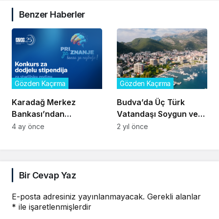
Benzer Haberler
Gözden Kaçırma
Gözden Kaçırma
Karadağ Merkez
Budva’da Üç Türk
Bankası’ndan
Vatandaşı Soygun ve
Öğrencilere 650 Euro
Yaralama Şüphesiyle
4 ay önce
2 yıl önce
Burs Fırsatı
Tutuklandı
Bir Cevap Yaz
E-posta adresiniz yayınlanmayacak.
Gerekli alanlar
*
ile işaretlenmişlerdir