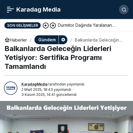
Karadag Media
Kotor Polisi Düzenlediği
SON GELIŞMELER
Operasyonla Bir Uyuşturucu
Gündem
Haberler
Balkanlarda Geleceğin
Liderleri Yetişiyor:
Balkanlarda Geleceğin Liderleri
Satıcısını Tutukladı
Sertifika Programı
Tamamlandı
Yetişiyor: Sertifika Programı
Tamamlandı
KaradagMedia
tarafından yayınlandı
2 Mart 2025, 18:43
yayınlandı
3 Kasım 2025, 14:41
güncellendi