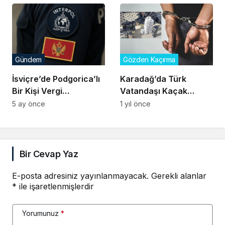
Gündem
Gözden Kaçırma
İsviçre’de Podgorica’lı
Karadağ’da Türk
Bir Kişi Vergi
Vatandaşı Kaçak
Kaçakçılığından
Tütünle Yakalandı
5 ay önce
1 yıl önce
Tutuklandı
Bir Cevap Yaz
E-posta adresiniz yayınlanmayacak.
Gerekli alanlar
*
ile işaretlenmişlerdir
Yorumunuz
*