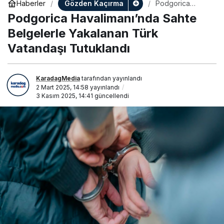
Gözden Kaçırma
Haberler
Podgorica
Havalimanı’nda
Podgorica Havalimanı’nda Sahte
Sahte Belgelerle
Yakalanan Türk
Belgelerle Yakalanan Türk
Vatandaşı
Vatandaşı Tutuklandı
Tutuklandı
KaradagMedia
tarafından yayınlandı
2 Mart 2025, 14:58
yayınlandı
3 Kasım 2025, 14:41
güncellendi