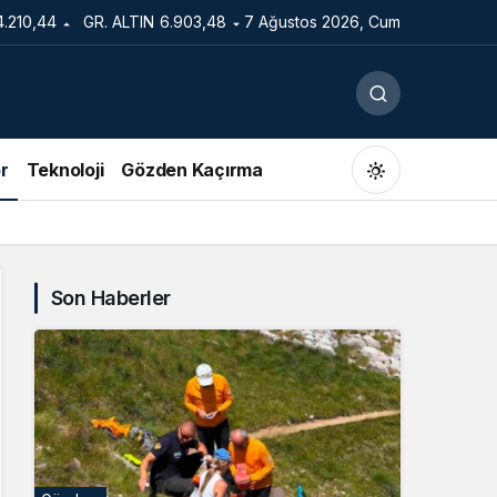
4.210,44
GR. ALTIN
6.903,48
7 Ağustos 2026, Cum
r
Teknoloji
Gözden Kaçırma
Son Haberler
Gündüz Modu
Gündüz modunu seçin.
Gece Modu
Gece modunu seçin.