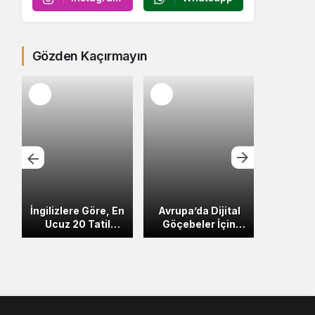
Gözden Kaçırmayın
İngilizlere Göre, En
Avrupa’da Dijital
Nu
n
Ucuz 20 Tatil
Göçebeler İçin
Ank
Destinasyonu
Hangi Ülke Daha
Kara
ı
Avantajlı?
Yatırı
Strat
Son Haberler
Dest