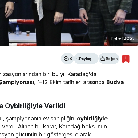
Foto: BSCG
0
Paylaş
Beğen
izasyonlarından biri bu yıl Karadağ’da
s Şampiyonası
, 1–12 Ekim tarihleri arasında
Budva
Oybirliğiyle Verildi
, şampiyonanın ev sahipliğini
oybirliğiyle
)
verdi. Alınan bu karar, Karadağ boksunun
izasyon gücünün bir göstergesi olarak