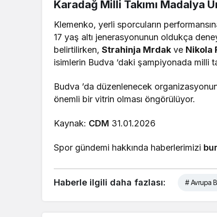
Karadağ Milli Takımı Madalya U
Klemenko, yerli sporcuların performansına
17 yaş altı jenerasyonunun oldukça deney
belirtilirken,
Strahinja Mrdak
ve
Nikola 
isimlerin Budva ‘daki şampiyonada milli ta
Budva ’da düzenlenecek organizasyonun
önemli bir vitrin olması öngörülüyor.
Kaynak:
CDM
31.01.2026
Spor gündemi hakkında haberlerimizi
bu
Haberle ilgili daha fazlası:
# Avrupa 