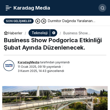
Karadag Media
Durmitor Dağında Yaralanan
SON GELIŞMELER
Yunan Turist Başarıyla Kurtarıldı
Teknoloji
Haberler
Business Show
Podgorica Etkinliği Şubat
Business Show Podgorica Etkinliği
Ayında Düzenlenecek.
Şubat Ayında Düzenlenecek.
KaradagMedia
tarafından yayınlandı
11 Ocak 2025, 09:19
yayınlandı
3 Kasım 2025, 14:43
güncellendi