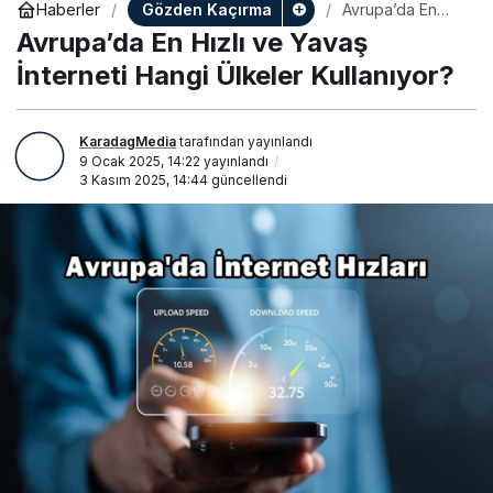
Gözden Kaçırma
Haberler
Avrupa’da En
Hızlı ve Yavaş
Avrupa’da En Hızlı ve Yavaş
İnterneti Hangi
Ülkeler
İnterneti Hangi Ülkeler Kullanıyor?
Kullanıyor?
KaradagMedia
tarafından yayınlandı
9 Ocak 2025, 14:22
yayınlandı
3 Kasım 2025, 14:44
güncellendi