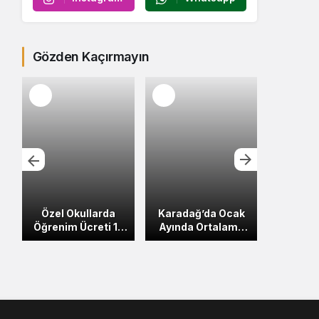
Gözden Kaçırmayın
Özel Okullarda
Karadağ’da Ocak
Türk K
Öğrenim Ücreti 15
Ayında Ortalama
Pas
Bin Avroya Kadar
Maaşlar Düştü
Ned
Çıkıyor
Podgo
Tut