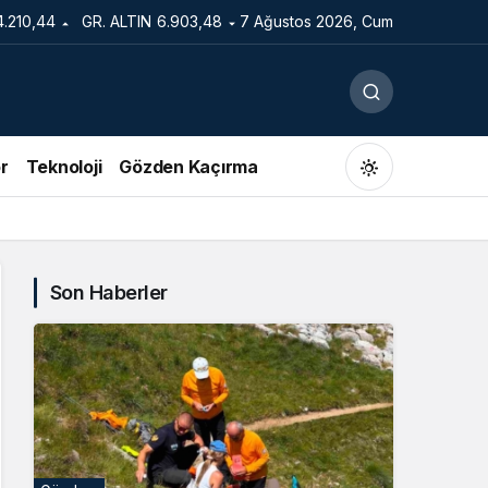
4.210,44
GR. ALTIN
6.903,48
7 Ağustos 2026, Cum
r
Teknoloji
Gözden Kaçırma
Son Haberler
Gündüz Modu
Gündüz modunu seçin.
Gece Modu
Gece modunu seçin.