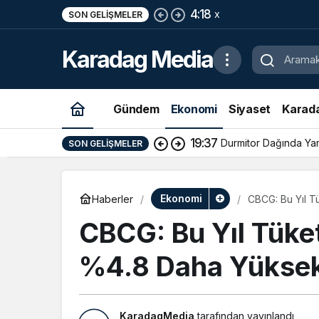
4:18
x
SON GELIŞMELER
Karadag Media
Gündem
Ekonomi
Siyaset
Karad
19:37
Durmitor Dağında Yara
SON GELIŞMELER
Ekonomi
Haberler
CBCG: Bu Yıl T
CBCG: Bu Yıl Tüket
%4.8 Daha Yükse
KaradagMedia
tarafından yayınlandı