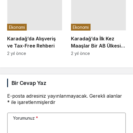
Ekonomi
Ekonomi
Karadağ’da Alışveriş
Karadağ’da İlk Kez
ve Tax-Free Rehberi
Maaşlar Bir AB Ülkesini
Geçti
2 yıl önce
2 yıl önce
Bir Cevap Yaz
E-posta adresiniz yayınlanmayacak.
Gerekli alanlar
*
ile işaretlenmişlerdir
Yorumunuz
*