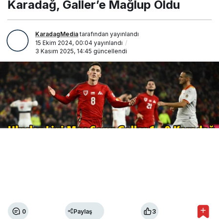
Karadağ, Galler’e Mağlup Oldu
Oldu
KaradagMedia
tarafından yayınlandı
15 Ekim 2024, 00:04
yayınlandı
3 Kasım 2025, 14:45
güncellendi
0
Paylaş
3