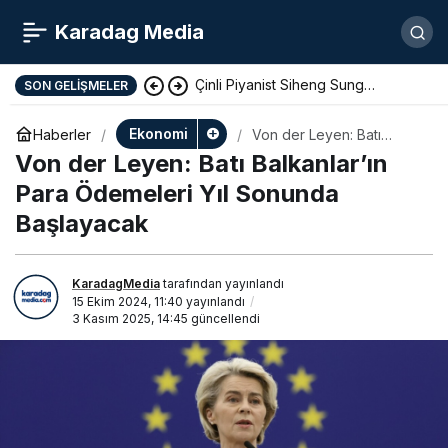
Karadag Media
Çinli Piyanist Siheng Sung
SON GELIŞMELER
KotorArt Festivalinde Sahne Alıyor
Ekonomi
Haberler
Von der Leyen: Batı
Balkanlar’ın Para
Von der Leyen: Batı Balkanlar’ın
Ödemeleri Yıl Sonunda
Başlayacak
Para Ödemeleri Yıl Sonunda
Başlayacak
KaradagMedia
tarafından yayınlandı
15 Ekim 2024, 11:40
yayınlandı
3 Kasım 2025, 14:45
güncellendi