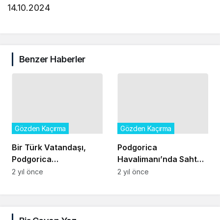
14.10.2024
Benzer Haberler
Gözden Kaçırma
Gözden Kaçırma
Bir Türk Vatandaşı,
Podgorica
Podgorica
Havalimanı’nda Sahte
Havalimanı’nda
Pasaportlu Bir Türk
2 yıl önce
2 yıl önce
Tutuklandı
Vatandaşı Tutuklandı