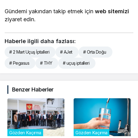
Gündemi yakından takip etmek için
web sitemizi
ziyaret edin.
Haberle ilgili daha fazlası:
# 2 Mart Uçuş İptalleri
# AJet
# Orta Doğu
# Pegasus
# THY
# uçuş iptalleri
Benzer Haberler
Gözden Kaçırma
Gözden Kaçırma