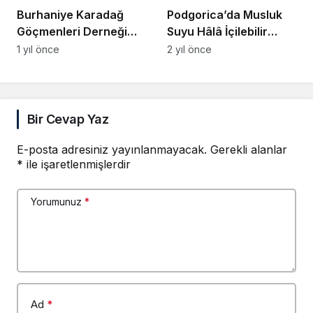
Burhaniye Karadağ
Podgorica’da Musluk
Göçmenleri Derneği
Suyu Hâlâ İçilebilir
Tepkili: Dil Okulu’na
Değil
1 yıl önce
2 yıl önce
Öğrenci Gönderemedik
Bir Cevap Yaz
E-posta adresiniz yayınlanmayacak.
Gerekli alanlar
*
ile işaretlenmişlerdir
Yorumunuz
*
Ad
*