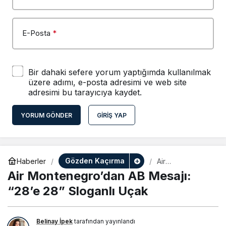
E-Posta
*
Bir dahaki sefere yorum yaptığımda kullanılmak
üzere adımı, e-posta adresimi ve web site
adresimi bu tarayıcıya kaydet.
YORUM GÖNDER
GIRIŞ YAP
Gözden Kaçırma
Haberler
Air
Montenegro’dan
Air Montenegro’dan AB Mesajı:
AB Mesajı: “28’e
28” Sloganlı
“28’e 28” Sloganlı Uçak
Uçak
Belinay İpek
tarafından yayınlandı