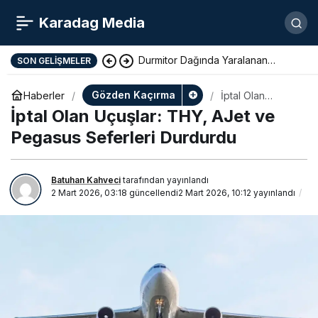
Karadag Media
Durmitor Dağında Yaralanan
SON GELIŞMELER
Yunan Turist Başarıyla Kurtarıldı
Gözden Kaçırma
Haberler
İptal Olan
Uçuşlar: THY,
İptal Olan Uçuşlar: THY, AJet ve
AJet ve Pegasus
Seferleri
Pegasus Seferleri Durdurdu
Durdurdu
Batuhan Kahveci
tarafından yayınlandı
2 Mart 2026, 03:18
güncellendi
2 Mart 2026, 10:12
yayınlandı