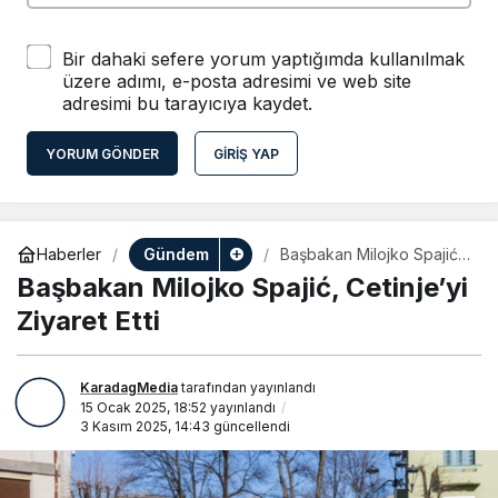
Bir dahaki sefere yorum yaptığımda kullanılmak
üzere adımı, e-posta adresimi ve web site
adresimi bu tarayıcıya kaydet.
YORUM GÖNDER
GIRIŞ YAP
Gündem
Haberler
Başbakan Milojko Spajić,
Cetinje’yi Ziyaret Etti
Başbakan Milojko Spajić, Cetinje’yi
Ziyaret Etti
KaradagMedia
tarafından yayınlandı
15 Ocak 2025, 18:52
yayınlandı
3 Kasım 2025, 14:43
güncellendi