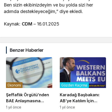
Ben sizin ekibinizdeyim ve bu yolda sizi her
adımda destekleyeceğim,” diye ekledi.
Kaynak:
CDM
– 16.01.2025
Benzer Haberler
Ekonomi
Gözden Kaçırma
Şeffaflık Örgütü’nden
Karadağ Başbakanı:
BAE Anlaşmasına
AB’ye Katılım İçin
Eleştiri: AB Yolunda
Sıradaki Ülke Biziz
1 yıl önce
1 yıl önce