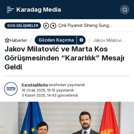
Karadag Media
Çinli Piyanist Siheng Sung
SON GELIŞMELER
KotorArt Festivalinde Sahne Alıyor
Gözden Kaçırma
Haberler
Jakov Milatović
ve Marta Kos
Jakov Milatović ve Marta Kos
Görüşmesinden
“Kararlılık”
Görüşmesinden “Kararlılık” Mesajı
Mesajı Geldi
Geldi
KaradagMedia
tarafından yayınlandı
16 Ocak 2025, 16:15
yayınlandı
3 Kasım 2025, 14:43
güncellendi