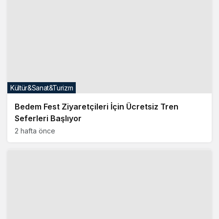
Bedem Fest Ziyaretçileri İçin Ücretsiz Tren
Seferleri Başlıyor
2 hafta önce
Gündem
Karadağ AB Uyumu İçin Vizesiz Seyahat
Dönemini Kapatıyor
2 hafta önce