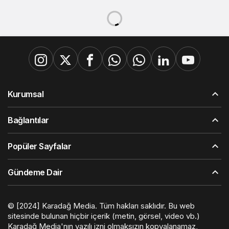
0
Paylaş
Beğen
Güncelleme, olayda can kaybı
sayısı 13’e yükseldi.