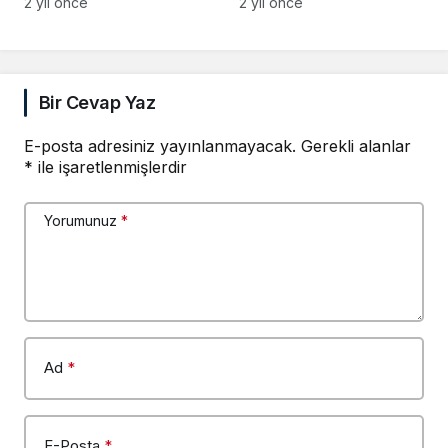
Tutuklandı
Kazanç 993 Euro Oldu
2 yıl önce
2 yıl önce
Bir Cevap Yaz
E-posta adresiniz yayınlanmayacak.
Gerekli alanlar
*
ile işaretlenmişlerdir
Yorumunuz
*
Ad
*
E-Posta
*