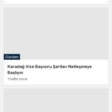
Gündem
Karadağ Vize Başvuru Şartları Netleşmeye
Başlıyor
1 hafta önce
Gündem
Karadağ 1 Kasım İtibarıyla Vizesiz Seyahat
Dönemini Sona Erdiriyor