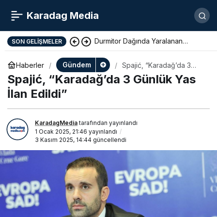
Karadag Media
Durmitor Dağında Yaralanan
SON GELIŞMELER
Yunan Turist Başarıyla Kurtarıldı
Gündem
Haberler
Spajić, “Karadağ’da 3
Günlük Yas İlan Edildi”
Spajić, “Karadağ’da 3 Günlük Yas
İlan Edildi”
KaradagMedia
tarafından yayınlandı
1 Ocak 2025, 21:46
yayınlandı
3 Kasım 2025, 14:44
güncellendi