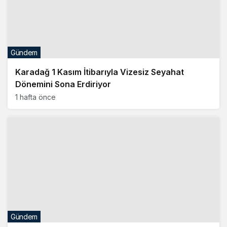
1 hafta önce
Gündem
Podgorica’da Bir Polisin Evine Silahlı Saldırı
Düzenlendi
2 hafta önce